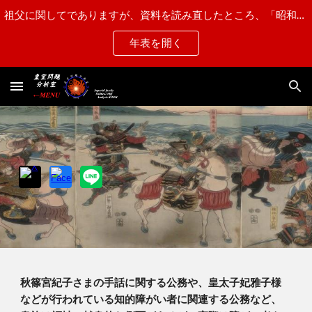
祖父に関してでありますが、資料を読み直したところ、「昭和15年第一乙種と認定され"近衛師団第一連隊"に配属された」との記述がある事から、"甲種合格"から"第一乙種"に訂正させて頂きます。
Skip to main content
Skip to navigation
年表を開く
秋篠宮紀子さまの手話に関する公務や、皇太子妃雅子様
などが行われている知的障がい者に関連する公務など、