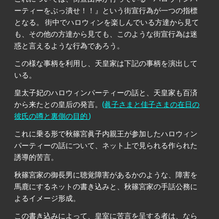
ーティーをぶっ潰せ！！』という街宣行為が一つの指標
となる。 街中でハロウィンを楽しんでいる方達から見て
も、その他の方達から見ても、このような街宣行為は迷
惑と言えるような行為であろう。
この様な事柄を利用し、天皇家は下記の事柄を演出して
いる。
皇太子妃のハロウィンパーティーの話と、天皇家も百済
から来たとの皇后の発言。
(
眞子さまと佳子さまの在日の
彼氏の噂と裏側の目的
)
これに乗る形で秋篠宮眞子内親王が参加したハロウィン
パーティーの話について、ネット上で見られる作られた
誘導的苦言。
秋篠宮家の御長男に聴覚障害があるかのような、障害を
馬鹿にするネットの書き込みと、秋篠宮家の手話公務に
よるイメージ形成。
この書き込みによって、皇室に苦言を呈する者は、なら