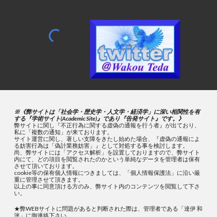
※《弊サイトは「社会学・歴史学・人文学・経済学」に深い相関性を有
する『学術サイト(Academic Site)』であり『告発サイト』です。》
弊サイトに関し『不正行為に関する虚偽の通報を行う者』が出ており、
私に「複数の通知」が来ております。
サイト運営に関し、著しい支障をきたし始めた場合、『虚偽の通報によ
る妨害行為は「偽計業務妨害」』として対処する事を検討します。
尚、弊サイトには「アクセス解析」を設置しておりますので、弊サイト
内にて、どの項目を閲覧されたのかという単純なデータを管理者は保有
させて頂いております。
cookie等の保有個人情報につきましては、「個人情報保護法」に沿い厳
重に管理させて頂きます。
以上の事に同意頂ける方のみ、弊サイト内のコンテンツを閲覧して下さ
い。
★弊WEBサイトに問題があると判断された際は、管理者である「達伊 和
洸」に御連絡下さい。