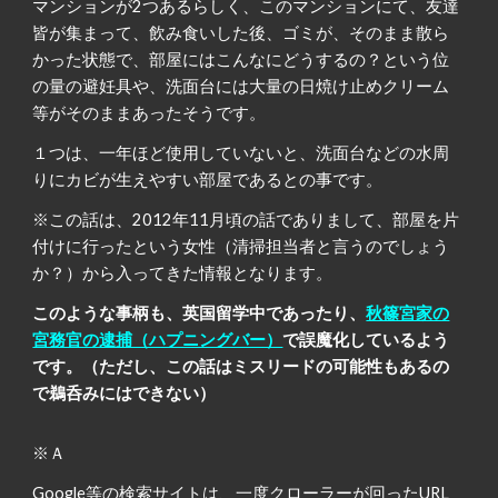
マンションが2つあるらしく、このマンションにて、友達
皆が集まって、飲み食いした後、ゴミが、そのまま散ら
かった状態で、部屋にはこんなにどうするの？という位
の量の避妊具や、洗面台には大量の日焼け止めクリーム
等がそのままあったそうです。
１つは、一年ほど使用していないと、洗面台などの水周
りにカビが生えやすい部屋であるとの事です。
※この話は、2012年11月頃の話でありまして、部屋を片
付けに行ったという女性（清掃担当者と言うのでしょう
か？）から入ってきた情報となります。
このような事柄も、英国留学中であったり、
秋篠宮家の
宮務官の逮捕（ハプニングバー）
で誤魔化しているよう
です。（ただし、この話はミスリードの可能性もあるの
で鵜呑みにはできない）
※Ａ
Google等の検索サイトは、一度クローラーが回ったURL