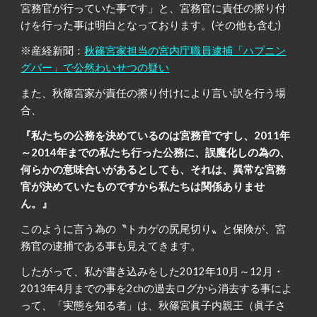
宮務官が行っていた事です」と、宮務官に責任の擦り付
けを行った事は明白となっております。(その他も含む)
※産経新聞：
秋篠宮家担当の宮内庁職員逮捕「ハプニン
グバー」で公然わいせつの疑い
また、秋篠宮家が責任の擦り付けにより言い訳を行う場
合、
『私たちの公務を決めているのは宮務官ですし、2011年
～2014年までの私たち行った公務に、誤魔化しの為の、
何らかの意味合いがあるとしても、それは、異常な宮務
官が決めていたものですから私たちは関係ありませ
ん。』
このように言う為の〝トカゲの尻尾切り〟と保険が、宮
務官の逮捕である事も見えてきます。
したがって、私が書き込みをした2012年10月～12月・
2013年4月までの事を2chの過去ログから消去する事によ
って、「実態を知る者」は、秋篠宮眞子内親王（眞子さ