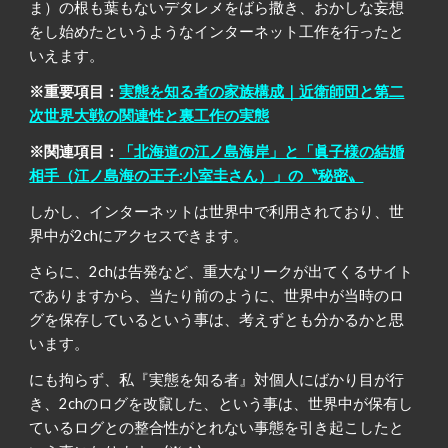
ま）の根も葉もないデタレメをばら撒き、おかしな妄想
をし始めたというようなインターネット工作を行ったと
いえます。
※重要項目：
実態を知る者の家族構成｜近衛師団と第二
次世界大戦の関連性と裏工作の実態
※関連項目：
「北海道の江ノ島海岸」と「眞子様の結婚
相手（江ノ島海の王子:小室圭さん）」の〝秘密〟
しかし、インターネットは世界中で利用されており、世
界中が2chにアクセスできます。
さらに、2chは告発など、重大なリークが出てくるサイト
でありますから、当たり前のように、世界中が当時のロ
グを保存しているという事は、考えずとも分かるかと思
います。
にも拘らず、私『実態を知る者』対個人にばかり目が行
き、2chのログを改竄した、という事は、世界中が保有し
ているログとの整合性がとれない事態を引き起こしたと