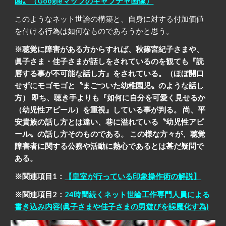
園〟（Googleマップのキャプチャ画像）
このようなネット世論の構築と、自身に対する付加価値
を付ける行為は如何なものであろうかと思う。
※聴覚に障害がある方からすれば、秋篠宮紀子さまや、
眞子さま・佳子さまが話しをされているのを観ても『読
唇する事が不可能な話し方』をされている。（ほぼ開口
せずにモゴモゴと〝まごついた幼稚園児〟のような話し
方） 即ち、聴き手よりも『如何に自分を可愛く見せるか
（幼児性アピール）を重視』している事が判る。 尚、平
安貴族の話し方とは違い、巷に溢れている〝幼児性アピ
ール〟の話し方そのものである。 この様な方々が、聴覚
障害者に関する公務や活動に熱心であるとは甚だ疑問で
ある。
※関連項目1：
【皇室が行っている印象操作術の解説】
※関連項目2：
24時間続くネット世論工作専門人員による
書き込み内容(眞子さまや佳子さまの男遊びを誤魔化す為)