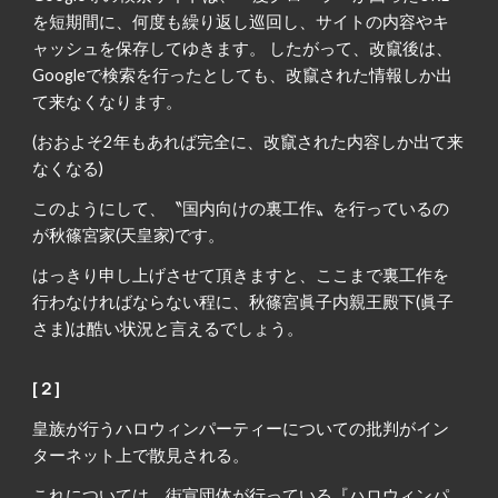
を短期間に、何度も繰り返し巡回し、サイトの内容やキ
ャッシュを保存してゆきます。 したがって、改竄後は、
Googleで検索を行ったとしても、改竄された情報しか出
て来なくなります。
(おおよそ2年もあれば完全に、改竄された内容しか出て来
なくなる)
このようにして、〝国内向けの裏工作〟を行っているの
が秋篠宮家(天皇家)です。
はっきり申し上げさせて頂きますと、ここまで裏工作を
行わなければならない程に、秋篠宮眞子内親王殿下(眞子
さま)は酷い状況と言えるでしょう。
[２]
皇族が行うハロウィンパーティーについての批判がイン
ターネット上で散見される。
これについては、街宣団体が行っている『ハロウィンパ