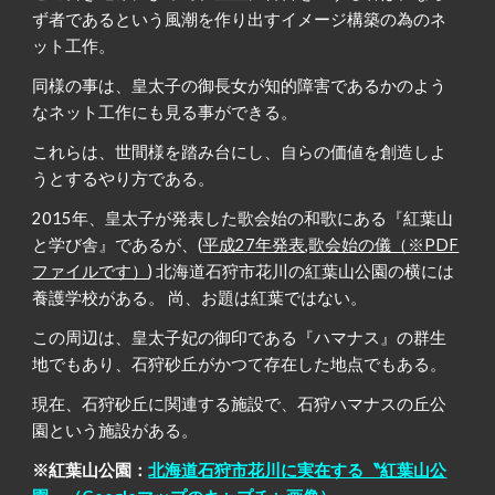
ず者であるという風潮を作り出すイメージ構築の為のネ
ット工作。
同様の事は、皇太子の御長女が知的障害であるかのよう
なネット工作にも見る事ができる。
これらは、世間様を踏み台にし、自らの価値を創造しよ
うとするやり方である。
2015年、皇太子が発表した歌会始の和歌にある『紅葉山
と学び舎』であるが、(
平成27年発表,歌会始の儀（※PDF
ファイルです）
) 北海道石狩市花川の紅葉山公園の横には
養護学校がある。 尚、お題は紅葉ではない。
この周辺は、皇太子妃の御印である『ハマナス』の群生
地でもあり、石狩砂丘がかつて存在した地点でもある。
現在、石狩砂丘に関連する施設で、石狩ハマナスの丘公
園という施設がある。
※紅葉山公園：
北海道石狩市花川に実在する〝紅葉山公