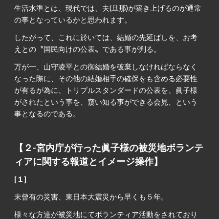
生活水準とは、現代では、夫(旦那)が築き上げるのが通常
の事となっているかと思われます。
したがって、これに於いては、結婚の先延ばしを、お考
えとの〝国民向けの公表〟である事が判る。
万が一、山守凌平との御結婚を破棄しなければならなく
なった際に、その他の結婚相手の確保をも含める必要性
が有るが為に、トリプルスタンダードの公表を、眞子様
がされたという事を、窺い知る事ができる会見、という
事となるのである。
【２-宮内庁が行った眞子様の被災地ボランテ
ィアに関する報道とイメージ操作】
[１]
未曾有の災害、東日本大震災から早くも５年。
様々な方達が被災地にてボランティア活動をされており