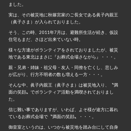
ました。
実は、その被災地に秋篠宮家のご長女である眞子内親王
（眞子さま）が入られておりました。
そう、この時、2011年7月は、避難所生活が続き、仮設
住宅もまだ、さほど出来ていない時。
様々な方達がボランティアをされておりましたが、被災
地である東北はまさに『お葬式会場さながら』・・・。
親・兄弟・姉妹・祖父母・友人・同僚を亡くし、悲しみ
が広がり、行方不明者の数も増える一方・・・。
そんな中、眞子内親王（眞子さま）は被災地入り、〝満
面の笑顔〟でボランティア活動を満喫されておりまし
た。
信じ難い事でありますが、いわば、よそ様が途方に暮れ
ているお葬式会場で〝満面の笑顔〟・・・。
御皇室というのは、いつから被災地を踏み台にして自身