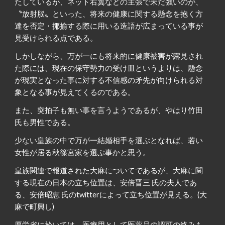
たしているが、ネット右翼などの主張で未だ強いのが、
〝放射脳〟といった、将来の健康に関する懸念を抱く方
達を否定・揶揄する際に用いる造語が広まっている事が
見受けられる点である。
しかしながら、万が一にも将来的に健康被害が露見され
た際には、現在の保守勢力の受け皿というよりは、懸念
が現実となった事に対する不信感の矛先が向けられる対
象となる事が見えてくるのである。
また、突拍子も無い事を言うようであるが、やはり竹田
氏も男性である。
少ない皇族の中で万が一結婚相手を選ぶとなれば、若い
女性が居る秋篠宮家を選ぶ事かと思う。
皇族関連で報道された大麻についてであるが、大麻に関
する現在の日本の立ち位置は、安倍晋三 氏の夫人であ
る、安倍昭恵 氏のtwitterによって立ち位置が見える。(大
麻で町興し)
厚労省に於いては、医療用として医薬品の認可の絡みも