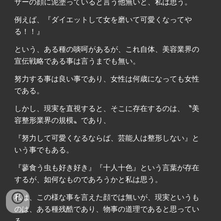
サーの顔に泥塗っていると言う他無いと、私は思う。
例えば、『ダイエットして女を磨いて可愛くなってや
る！！』
という、ある種の啖呵があるが、これ自体、美容業界の
宣伝戦略である事は言うまでも無い。
努力する事は良い事であり、女性は何歳になっても女性
である。
しかし、現実を直視すると、そこに存在するのは、〝美
容整形業界の規模〟であり、
『努力して可愛くなるならば、芸能人は整形しない』と
いう事でもある。
『蓼食う虫も好き好き』『十人十色』という言葉が存在
するが、如何なものであろうかと私は思う。
私は、この様な事を言えた顔では無いが、現実というも
のは、ある種残酷であり、物事の道理であると思ってい
る。