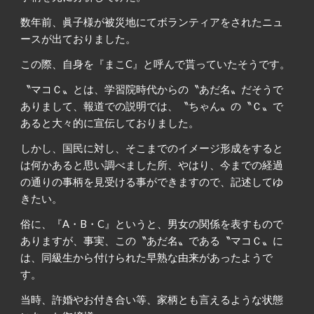
数年前、眞子様が被災地にてボランティアをされたニュ
ースが出ておりました。
この際、自身を『まこC』と呼んで貰っていたそうです。
〝マコＣ〟とは、学習院時代からの〝あだ名〟だそうで
ありまして、報道での説明では、〝ちゃん〟の〝Ｃ〟で
あると大々的に宣伝しておりました。
しかし、国民に対し、そこまでのイメージ形成をすると
は何かあると思い調べました所、やはり、今までの経過
の通りの事柄を見受ける事ができますので、記述してゆ
きたい。
俗に、『A・B・C』というと、男女の関係を表すもので
ありますが、事実、この〝あだ名〟である〝マコＣ〟に
は、同級生から付けられた早熟な由来があったようで
す。
当時、許婚やお付き合い等、家柄とも言えるような状態