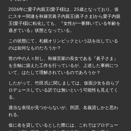
2026年に愛子内親王(愛子様)は、25歳となっており、仮
にスキー関連を秋篠宮眞子内親王(眞子さま)から愛子内親
王(愛子様)に転化しても、『女性が一番輝いている年齢を
過ぎている』状態となっている。
この状態にて、札幌オリンピックという話を出している
のは如何なものだろうか？
世の中の人々対し、秋篠宮家の長女である『眞子さま』
を主軸に据えた工作を行っているが、上述した事柄につ
いて、はたして理解されているのであろうか？
したがって、竹田 氏に関しましては、仮面少女を自らプ
ロデュースしている訳では無いという可能性も見えてく
る。
適当な表現が見つからないが、所謂、名義貸しかと思わ
れる。
仮に名を貸しているとした際には、これではプロデュー