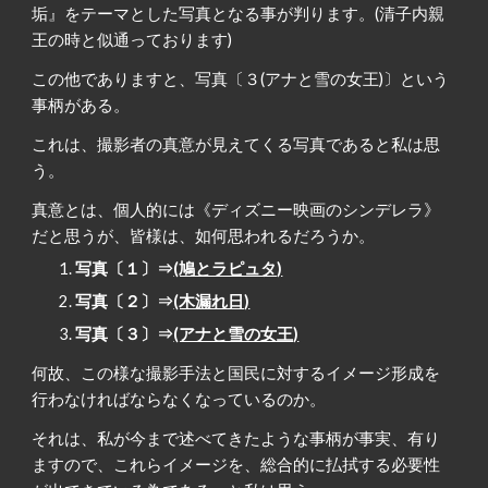
垢』をテーマとした写真となる事が判ります。(清子内親
王の時と似通っております)
この他でありますと、写真〔３(アナと雪の女王)〕という
事柄がある。
これは、撮影者の真意が見えてくる写真であると私は思
う。
真意とは、個人的には《ディズニー映画のシンデレラ》
だと思うが、皆様は、如何思われるだろうか。
写真〔１〕⇒
(鳩とラピュタ)
写真〔２〕⇒
(木漏れ日)
写真〔３〕⇒
(アナと雪の女王)
何故、この様な撮影手法と国民に対するイメージ形成を
行わなければならなくなっているのか。
それは、私が今まで述べてきたような事柄が事実、有り
ますので、これらイメージを、総合的に払拭する必要性