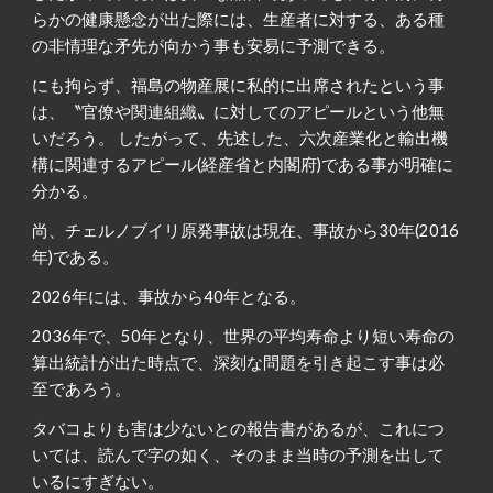
らかの健康懸念が出た際には、生産者に対する、ある種
の非情理な矛先が向かう事も安易に予測できる。
にも拘らず、福島の物産展に私的に出席されたという事
は、〝官僚や関連組織〟に対してのアピールという他無
いだろう。 したがって、先述した、六次産業化と輸出機
構に関連するアピール(経産省と内閣府)である事が明確に
分かる。
尚、チェルノブイリ原発事故は現在、事故から30年(2016
年)である。
2026年には、事故から40年となる。
2036年で、50年となり、世界の平均寿命より短い寿命の
算出統計が出た時点で、深刻な問題を引き起こす事は必
至であろう。
タバコよりも害は少ないとの報告書があるが、これにつ
いては、読んで字の如く、そのまま当時の予測を出して
いるにすぎない。