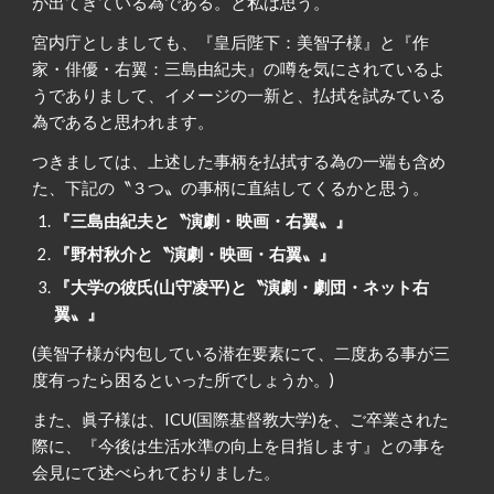
が出てきている為である。と私は思う。
宮内庁としましても、『皇后陛下：美智子様』と『作
家・俳優・右翼：三島由紀夫』の噂を気にされているよ
うでありまして、イメージの一新と、払拭を試みている
為であると思われます。
つきましては、上述した事柄を払拭する為の一端も含め
た、下記の〝３つ〟の事柄に直結してくるかと思う。
『三島由紀夫と〝演劇・映画・右翼〟』
『野村秋介と〝演劇・映画・右翼〟』
『大学の彼氏(山守凌平)と〝演劇・劇団・ネット右
翼〟』
(美智子様が内包している潜在要素にて、二度ある事が三
度有ったら困るといった所でしょうか。)
また、眞子様は、ICU(国際基督教大学)を、ご卒業された
際に、『今後は生活水準の向上を目指します』との事を
会見にて述べられておりました。