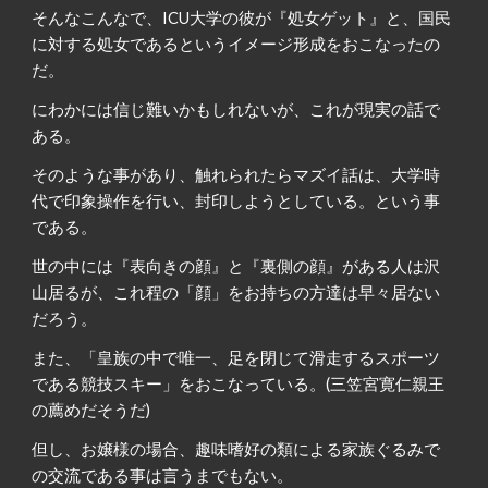
そんなこんなで、ICU大学の彼が『処女ゲット』と、国民
に対する処女であるというイメージ形成をおこなったの
だ。
にわかには信じ難いかもしれないが、これが現実の話で
ある。
そのような事があり、触れられたらマズイ話は、大学時
代で印象操作を行い、封印しようとしている。という事
である。
世の中には『表向きの顔』と『裏側の顔』がある人は沢
山居るが、これ程の「顔」をお持ちの方達は早々居ない
だろう。
また、「皇族の中で唯一、足を閉じて滑走するスポーツ
である競技スキー」をおこなっている。(三笠宮寛仁親王
の薦めだそうだ)
但し、お嬢様の場合、趣味嗜好の類による家族ぐるみで
の交流である事は言うまでもない。