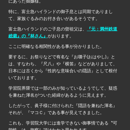
にあった御嬢様。
特に、富士急ハイランドの御子息とは同期でありまし
て、家族ぐるみのお付き合いがあるそうです。
富士急ハイランドのご子息の曽祖父は、
『元：満州鉄道
総裁』の『林さん』
がおります。
ここに明確なる相関性がある事が分かりました。
要するに、お祭りなどで有名な『お囃子(おはやし)』と
は、すなわち、『尺八』や『横笛』などがありまして、
日本には古くから『性的な意味合いの隠語』として根付
いております。
学習院界隈では一部のみが知っているようでして、疑惑
を兼ねた渾名がついた経緯があるように見えます。
したがって、眞子様に付けられた『隠語を兼ねた渾名』
それが、『マコＣ』である事が見えてきました。
これも、学習院大学には進学できない御事情である〝可
能性〟は、御察し頂けたかと思われます。