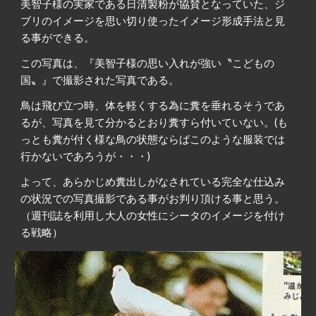
美智子様の実家である日清製粉が協賛となっていた、ジ
ブリのイメージを思い切り使ったイメージ形成手法と見
る事ができる。
この写真は、『美智子様の思い入れが強い〝こどもの
国〟』で撮影された写真である。
鳥は飛び立つ時、体を軽くする為に糞を垂れるそうであ
るが、写真を見て分かるとおり糞すら付いていない。(も
っとも糞が付く様な鳥の状態ならばこのような服装では
行かないであろうが・・・)
よって、あらかじめ糞出しがなされている完全な仕込み
の状況での写真撮影である事がお判り頂ける事と思う。
（週刊誌を利用し大人の女性にシータのイメージを付け
る戦略）