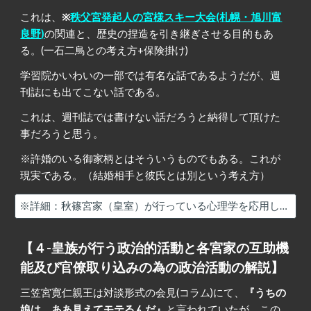
これは、
※
秩父宮発起人の宮様スキー大会(札幌・旭川富
良野)
の関連と、歴史の捏造を引き継ぎさせる目的もあ
る。(一石二鳥との考え方+保険掛け)
学習院かいわいの一部では有名な話であるようだが、週
刊誌にも出てこない話である。
これは、週刊誌では書けない話だろうと納得して頂けた
事だろうと思う。
※許婚のいる御家柄とはそういうものでもある。これが
現実である。（結婚相手と彼氏とは別という考え方）
※詳細：秋篠宮家（皇室）が行っている心理学を応用した複数の男性をキープする手法
【４-皇族が行う政治的活動と各宮家の互助機
能及び官僚取り込みの為の政治活動の解説】
三笠宮寛仁親王は対談形式の会見(コラム)にて、
『うちの
娘は、ああ見えてモテるんだ』
と言われていたが、この