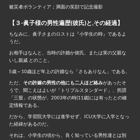
被災者ボランティア；満面の笑顔で記念撮影
【３-眞子様の男性遍歴(彼氏)と,その経過】
ちなみに、眞子さまのロストは『小学生の時』であるよ
うだ。
お相手はなんと、当時の許婚か彼氏、または実の父親な
いし親戚 とのこと。
5歳～10歳ほど年上の許婚なら「さもありなん」である。
ただ、
その許嫁の男性の他にも二人ほど絡み
があったそ
うで、聞こえはよいが「トリプルスタンダード」、所謂
「三股」の状態が、2003年の時(11歳)には有ったとの確
定情報である。
だから、学習院大学には進学せず、ICU大学に入学となっ
た経緯があるのだ。
それは、小学生の頃から、良く知っている男性達とは別