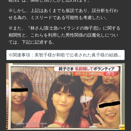
※しかし、上記はあくまでも仮説であり、誤分析を行わ
せる為の、ミスリードである可能性も考慮したい。
※また、『林さん(富士急ハイランドの御子息)』に関する
相関性と、これらを利用した男性関係の誤魔化しについ
ては、下記に記述する。
※関連事項：美智子様が和歌で公表された眞子様の結婚候補者と異性関係の状況