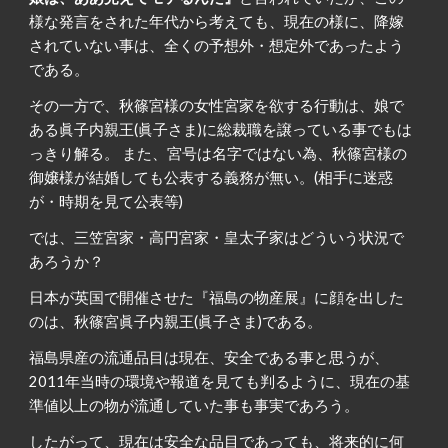
様な発言をされた年代から考えても、現在の様に、降嫁
されていない事は、全くの予想外・想定外であったよう
である。
その一方で、秋篠宮様の女性宮家を欲する行動は、娘で
ある眞子内親王(眞子さま)に総裁職を譲っている事でもは
っきり解る。 また、宮号は名字ではない為、秋篠宮様の
御嬢様が結婚しても公表する義務が無い。(相手に迷惑
が・時期を見て公表等)
では、三笠宮家・高円宮家・皇太子家はどういう状況で
あろうか？
日本が英国で開催させた『福島の物産展』に顔を出した
のは、秋篠宮眞子内親王(眞子さま)である。
福島県産の流通品目は現在、安全である事と思うが、
2011年当時の環境や報道を見ても判るように、現在の基
準値以上の物が流通していた事も事実であろう。
したがって、現在は安全な品目であっても、将来的に何