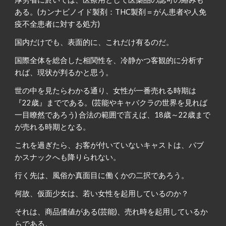
ある。(カンナビノイド製剤：THC製剤＝がん患者や人免
疫不全患者に対する処方)
国内だけでも、表面的に、これだけ有るのだ。
国際全体を総合した相関性を、冷静かつ客観的に分析す
れば、現状が判るかと思う。
世の中を見たらわかる通り、女性が一番売れる時期は
『22歳』までである。(芸能やキャバクラの世界を見れば
一目瞭然であろう) 合法の範囲で言えば、18歳～22歳まで
が売れる時期となる。
これを過ぎたら、お客が付いていないキャストは、パブ
かスナックへも降りられない。
行く先は、風俗か真面目に働くかの二択であろう。
何故、仮面少女は、若い女性を起用しているのか？
それは、商品価値がある(芸能)、売れ時を起用しているか
らである。