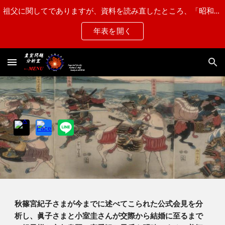
祖父に関してでありますが、資料を読み直したところ、「昭和15年第一乙種と認定され"近衛師団第一連隊"に配属された」との記述がある事から、"甲種合格"から"第一乙種"に訂正させて頂きます。
Skip to main content
Skip to navigation
年表を開く
秋篠宮紀子さまが今までに述べてこられた公式会見を分
析し、眞子さまと小室圭さんが交際から結婚に至るまで