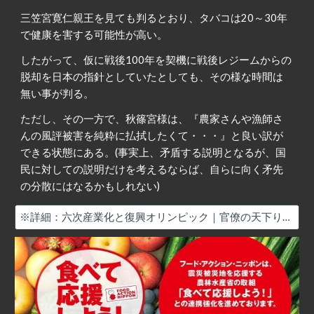
三笠宮寛仁親王を見ても判るとおり、タバコは20～30年
で健康を害する可能性が高い。
したがって、仮に戦後100年を契機に戦後レジームからの
脱却を日本の指針としていたとしても、その様な時間は
無い事が判る。
ただし、その一方で、秋篠宮様は、『農家さんや漁師さ
んの風評被害を純粋に払拭したくて・・・』と良い訳が
できる状態にある。(事実上、矛盾する説明となるが、国
民に対しての説明だけを考えるならば、自らに向く矛先
の分散にはなるかもしれない)
※詳細：六次産業化と復興オリンピック｜官僚の天下り先を確保する事業と美智子様の関係