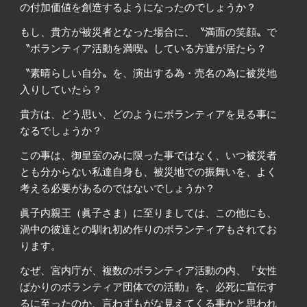
の付加価値を創造するようになったのでしょうか？
もし、貴方が被災者となった場合に、〝満面の笑顔〟で
〝ボランティア活動を満喫〟している方達が居たら？
〝素晴らしい自分〟を、演出する為・売名の為に被災地
入りしていたら？
貴方は、どう思い、どのようにボランティアを見る事に
なるでしょうか？
この事は、御皇室のみに限った事ではなく、いつ被災者
とも分からない私達自身も、被災地での振舞いを、よく
考える必要があるのではないでしょうか？
眞子内親王（眞子さま）に至りましては、この他にも、
渦中の彼達との馴れ初め作りのボランティアもされてお
ります。
なぜ、宮内庁が、複数のボランティア活動の内、『女性
ばかりのボランティア団体での活動』を、必死に宣伝す
るに至ったのか、言わずもがな見えてくる事かと思われ