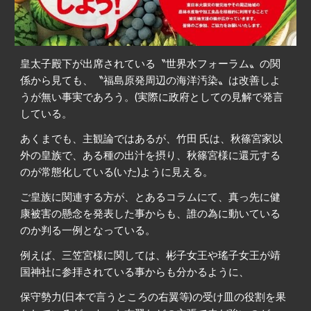
皇太子殿下が出席されている〝世界水フォーラム〟の関
係から見ても、〝福島原発周辺の海洋汚染〟は改善しよ
うが無い事実であろう。(実際に政府としての見解で発言
している。
あくまでも、主観論ではあるが、竹田 氏は、秋篠宮家以
外の皇族で、ある種の出汁を摂り、秋篠宮様に還元する
のが常態化している(いた)ように見える。
ご皇族に関連する方が、とあるコラムにて、真っ先に健
康被害の懸念を発表した事からも、誰の為に動いている
のか判る一例となっている。
例えば、三笠宮様に関しては、彬子女王や瑤子女王が靖
国神社に参拝されている事からも分かるように、
保守勢力(日本で言うところの右翼等)の受け皿の役割を果