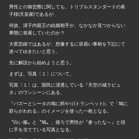
男性との御交際に関しても、トリプルスタンダードの眞
子様(天皇家)であるが、
何故、清子内親王の結婚相手が、なかなか見つからない
事態に発展していたのか？
大変恐縮ではあるが、想像するに容易い事柄を下記にて
述べてゆきたいと思う。
先に解説から始めようと思う。
まずは、写真〔１〕について。
写真〔１〕は、国民に浸透している『天空の城ラピュ
タ』のワンシーンにある、
『パズーとシータの鳩に餌やり(トランペット)』で「鳩に
群らがわれる」のイメージを使った一枚となる。
〝白い服〟と〝鳩〟、後ろで男性が『参ったな～』と頭
に手を当てている写真となる。