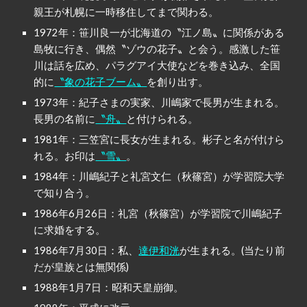
親王が札幌に一時移住してまで関わる。
1972年：笹川良一が北海道の〝江ノ島〟に関係がある
島牧に行き、偶然〝ゾウの花子〟と会う。感激した笹
川は話を広め、パラグアイ大使などを巻き込み、全国
的に
〝象の花子ブーム〟
を創り出す。
1973年：紀子さまの実家、川嶋家で長男が生まれる。
長男の名前に
〝舟〟
と付けられる。
1981年：三笠宮に長女が生まれる。彬子と名が付けら
れる。お印は
〝雪〟
。
1984年：川嶋紀子と礼宮文仁（秋篠宮）が学習院大学
で知り合う。
1986年6月26日：礼宮（秋篠宮）が学習院で川嶋紀子
に求婚をする。
1986年7月30日：私、
達伊和洸
が生まれる。(当たり前
だが皇族とは無関係)
1988年1月7日：昭和天皇崩御。