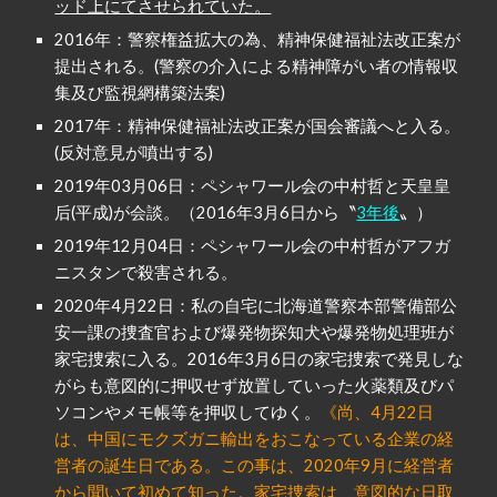
ッド上にてさせられていた。
2016年：警察権益拡大の為、精神保健福祉法改正案が
提出される。(警察の介入による精神障がい者の情報収
集及び監視網構築法案)
2017年：精神保健福祉法改正案が国会審議へと入る。
(反対意見が噴出する)
2019年03月06日：ペシャワール会の中村哲と天皇皇
后(平成)が会談。（2016年3月6日から〝
3年後
〟）
2019年12月04日：ペシャワール会の中村哲がアフガ
ニスタンで殺害される。
2020年4月22日：
私の自宅に北海道警察本部警備部公
安一課の捜査官および爆発物探知犬や爆発物処理班が
2016年3月6日の家宅捜索で発見しな
家宅捜索
に入る。
がらも意図的に押収せず放置していった火薬類及びパ
ソコンやメモ帳等を押収してゆく。
《尚、4月22日
は、中国にモクズガニ輸出をおこなっている企業の経
営者の誕生日である。この事は、2020年9月に経営者
から聞いて初めて知った。家宅捜索は、意図的な日取