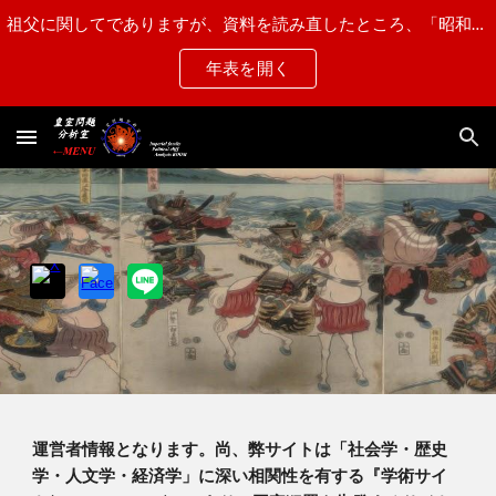
祖父に関してでありますが、資料を読み直したところ、「昭和15年第一乙種と認定され"近衛師団第一連隊"に配属された」との記述がある事から、"甲種合格"から"第一乙種"に訂正させて頂きます。
Skip to main content
Skip to navigation
年表を開く
運営者情報となります。尚、弊サイトは「社会学・歴史
学・人文学・経済学」に深い相関性を有する『学術サイ