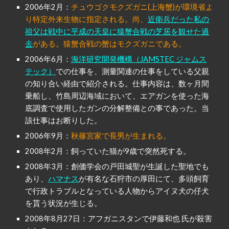
2006年2月：
チュウゴクモクズガニ(上海蟹)が環境省よ
り特定外来生物に指定される。尚、
近衛兵だった私の
祖父は戦中に平成の天皇に猿蟹合戦の芝居を観せた過
去
がある。猿蟹合戦の蟹はモクズガニである。
2006年6月：
海洋研究開発機構（JAMSTEC ジャムス
テック）
で
の
仕事を、測量関連の仕事をしている父親
の知り合い経由で紹介される。仕事内容は、数ヶ月間
乗船し、竹島周辺海域において、エアガンを使った海
底調査で使用したガンの分解整備との事であった。当
該仕事はお断りした。
2006年9月：
秋篠宮家で長男が生まれる。
2008年2月：飼っていた猫が9歳で突然死する。
2008年3月：創価学会の戸田城聖が生誕した聖地でも
あり、
ハマナス
が有名な石狩市の厚田にて、多頭飼育
で行政トラブルとなっている人物からアイヌ犬の仔犬
を貰う状況が生じる。
2008年8月27日：アフガニスタンで伊藤和也 氏が殺害