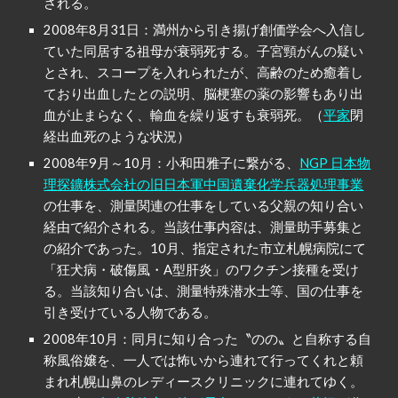
される。
2008年8月31日：満州から引き揚げ創価学会へ入信し
ていた同居する祖母が衰弱死する。子宮頸がんの疑い
とされ、スコープを入れられたが、高齢のため癒着し
ており出血したとの説明、脳梗塞の薬の影響もあり出
血が止まらなく、輸血を繰り返すも衰弱死。（
平家
閉
経出血死のような状況）
2008年9月～10月：小和田雅子に繋がる、
NGP 日本物
理探鑛株式会社の旧日本軍中国遺棄化学兵器処理事業
の仕事を、測量関連の仕事をしている父親の知り合い
経由で紹介される。当該仕事内容は、測量助手募集と
の紹介であった。10月、指定された市立札幌病院にて
「狂犬病・破傷風・A型肝炎」のワクチン接種を受け
る。当該知り合いは、測量特殊潜水士等、国の仕事を
引き受けている人物である。
2008年10月：同月に知り合った〝のの〟と自称する自
称風俗嬢を、一人では怖いから連れて行ってくれと頼
まれ札幌山鼻のレディースクリニックに連れてゆく。