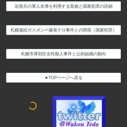
近衛兵の軍人名簿を利用する皇族と国家犯罪の詳細
札幌連続ガスボンベ爆発テロ事件との関係（国家犯罪）
札幌市厚別区女性殺人事件と公的組織の動向
★TOPページへ戻る