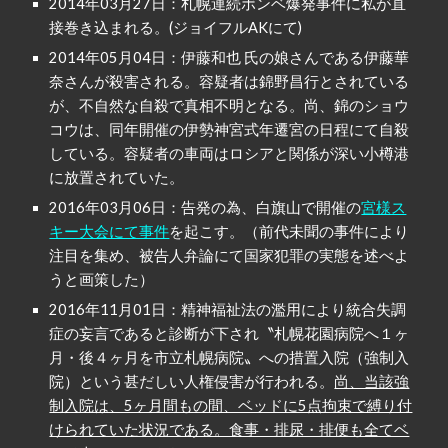
2014年03月27日：札幌連続ボンベ爆発事件に私が直
接巻き込まれる。(ジョイフルAKにて)
2014年05月04日：伊藤和也 氏の娘さんである伊藤華
奈さんが殺害される。容疑者は錦野昌行とされている
が、不自然な自殺で真相不明となる。尚、錦のショウ
コウは、同年開催の伊勢神宮式年遷宮の日程にて自殺
している。容疑者の車両はロシアと関係が深い小樽港
に放置されていた。
2016年03月06日：告発の為、白旗山で開催の
宮様ス
キー大会にて事件
を起こす。（前代未聞の事件により
注目を集め、被告人弁論にて国家犯罪の実態を述べよ
うと画策した）
2016年11月01日：精神福祉法の濫用により統合失調
症の妄言であると診断が下され〝札幌花園病院へ１ヶ
月・後４ヶ月を市立札幌病院〟への措置入院（強制入
院）という甚だしい人権侵害が行われる。
尚、当該強
制入院は、5ヶ月間もの間、ベッドに5点拘束で縛り付
けられていた状況である。食事・排尿・排便も全てベ