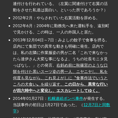
連付けを行われている。（左翼に関連付けて右翼の活
動をさせた私達は面白い。といった所であろうか？）
2012年2月：やらされていた右翼活動を辞める。
2012年6月：2004年に勤務先へ来た運転手を、遠別町
で見かける。この時は、一人の外国人と居た。
2013年12月04日～7日：みよしの餃子で食事を摂る。
店内にて集団での異常な動きも明確に発生。店内で
は、私の左隣に作業服姿の男が二名「これで来なかっ
たら達伊さん大変な事になるよ。うちの社長モニタ見
っぱなし。」との発言。
右斜め前に秋篠宮のような口
髭を付けた黒いスーツ姿の男一人、ニヤニヤし、私を
何度も見ながら、これ見よがしに〝食事作法でいうと
ころの犬食い〟を繰り返す。
この日から、異常な行い
が四六時中へと変化し、エスカレートしてゆく。
2014年01月27日：
札幌連続ボンベ事件
が発生する。
当該事件の初日は1月27日であった。（
12月7日と同数
字
）