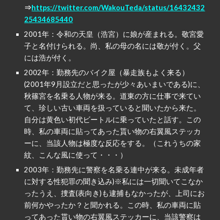
⇒
https://twitter.com/WakouTeda/status/16432432
25434685440
2001年：令和の天皇（浩宮）に娘が産まれる。敬宮愛
子と名付けられる。尚、私の母の名には敬が付く。父
には浩が付く。
2002年：勤務先のバイク屋（暴走族もよく来る）
(2001年9月設立だと思ったが少々あいまいである)に、
秋篠宮を名乗る人物が来る。道東の方に仕事で来てい
て、珍しい古い車両を扱っていると聞いたから来た。
自分は黄色い初代ビートルに乗っていたと話す。この
時、私の車両に貼ってあった貰い物の右翼風ステッカ
ーに、当該人物は極度な反応をする。（これうちの家
紋、こんな風に使って・・・）
2003年：勤務先に警察を名乗る連中が来る。未成年者
に対する性犯罪の聞き込み)※私には一切聞いてこなか
ったうえ、捜査(表向き)も逮捕もなかったが、上司にお
前何かやったか？と聞かれる。この時、私の車両に貼
ってあった貰い物の右翼風ステッカーに、当該警察は