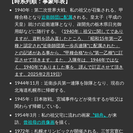
【時系列順：事象年表】
1940年：第二次世界大戦、私の祖父が召集される。甲
種合格となり
近衛師団に配属
される。皇太子（平成の
天皇）就けの近衛連隊となり、疎開先の栃木県日光御
用邸などに随行する。《
1940年：祖父に関してであり
ますが、資料を読み直したところ、「昭和15年第一乙
種と認定され"近衛師団第一歩兵連隊"に配属された」
との記述がある事から、"甲種合格"から"第一乙種"に訂
正させて頂きます。また、入隊年は、1944年ではな
く、1940年でありました事を、謹んで訂正させて頂き
ます。2025年2月19日
》
1944年11月：近衛歩兵第一連隊を除隊となり、現在の
北海道札幌市に帰郷する。
1945年：日本敗戦。宮城事件などが発生するが祖父は
関わらず帰郷している。
1954年3月：私の祖父宅に流れの画家
〝錦舟〟
が来
訪、
曾祖母の肖像画
を描く。
1972年：札幌オリンピックが開催される。三笠宮寛仁