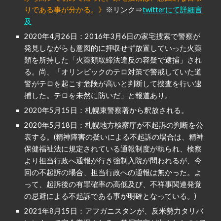
りである事が分かる。》
※リンク⇒
twitterにて詳細言
及
2020年4月26日：2016年3月6日の家宅捜索で警察が
発見しながらも意図的に押収せず放置していった火薬
類を所持した「火薬類取締法違反の容疑で逮捕」され
る。尚、「オリンピックのテロ対策で警戒していた道
警がテロを起こす危険が高いと判断して捜査を行い逮
捕した。テロを未然に防いだ」と報道あり。
2020年5月15日：札幌東警察署から釈放される。
2020年5月18日：札幌地方検察庁が不起訴の判断を公
表する。(精神障害の疑いによる不起訴の場合は、精神
保健福祉法に規定されている通報制度が執られ、検察
より担当行政へ通報が行き強制入院が問われるが、今
回の不起訴の場合、担当行政への通報は無かった。よ
って、起訴後の有罪確率の高低及び、不祥事関連発覚
の忌避による不起訴である事が明確となっている。)
2021年8月15日：アフガニスタンが、反米勢力タリバ