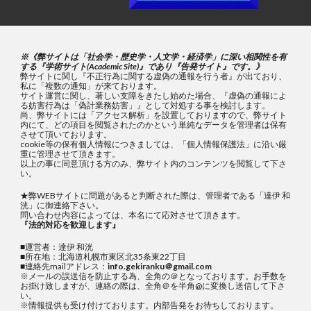
※《弊サイトは「社会学・歴史学・人文学・経済学」に深い相関性を有
する『学術サイト(Academic Site)』であり『告発サイト』です。》
弊サイトに関し『不正行為に関する虚偽の通報を行う者』が出ており、
私に「複数の通知」が来ております。
サイト運営に関し、著しい支障をきたし始めた場合、『虚偽の通報によ
る妨害行為は「偽計業務妨害」』として対処する事を検討します。
尚、弊サイトには「アクセス解析」を設置しておりますので、弊サイト
内にて、どの項目を閲覧されたのかという単純なデータを管理者は保有
させて頂いております。
cookie等の保有個人情報につきましては、「個人情報保護法」に沿い厳
重に管理させて頂きます。
以上の事に同意頂ける方のみ、弊サイト内のコンテンツを閲覧して下さ
い。
★弊WEBサイトに問題があると判断された際は、管理者である「達伊 和
洸」に御連絡下さい。
問い合わせ内容によっては、本名にて応対させて頂きます。
『法的対応を歓迎します』
■運営者：達伊 和洸
■所在地：北海道札幌市東区北35条東22丁目
■連絡先mailアドレス：
info.gekiranku＠gmail.com
※メールの誤送信を防止する為、全角の＠となっております。お手数を
お掛け致しますが、連絡の際は、全角＠を半角@に変換し送信して下さ
い。
※情報提供も受け付けております。内部告発をお待ちしております。