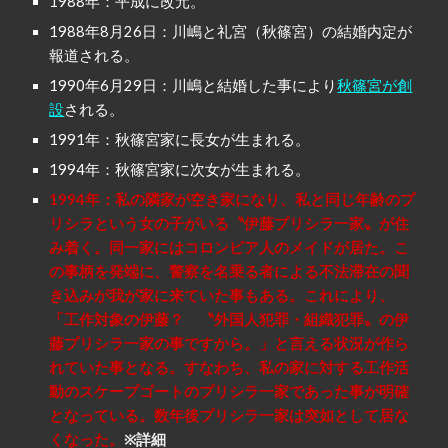
1988年：平成に改元。
1988年8月26日：川嶋と礼宮（秋篠宮）の結婚内定が
報道される。
1990年6月29日：川嶋と結婚した事により
秋篠宮が創
設
される。
1991年：秋篠宮家に長女が生まれる。
1994年：秋篠宮家に次女が生まれる。
1994年：私の隣家が空き家になり、私と同じ年齢のプ
リシラという女の子がいる〝伊藤プリシラ一家〟が住
み着く。同一家にはコロンビア人のメイドが居た。こ
の事柄を発端に、警察を名乗る者による不法滞在の聞
き込みが我が家に来ていた事もある。これにより、
「工作対象の伊藤？ 〝外国人犯罪・組織犯罪〟の伊
藤プリシラ一家の事ですから。」と言える状況が作ら
れていた事となる。すなわち、私の家に対する工作活
動のスケープゴートのプリシラ一家であった事が明確
となっている。数年後プリシラ一家は突如として居な
くなった。
※詳細