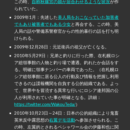
この時、
自称秋篠宮の娘が居合わせるような状況
が作
られていた。
2009年1月：先述した
美人局をおこなっていた加害者
でもあり被害者でもある少女
と再会する。この時、美
人局の話や警備系警察官からの性的暴行の話を打ち明
けられる。
2009年12月28日：元近衛兵の祖父が亡くなる。
2010年5月29日：兄弟と釣りに行った際、在札幌ロシ
ア総領事館の人物と釣り場で遭遇。釣れたか会話をす
る。明確に領事ナンバーの車両であった。（在札幌ロ
シア総領事館に居る公人の行動及び情報を把握し利用
できるのは諜報機関を自負する公的組織である。よっ
て、世界中を冒涜する異常な行いにロシア連邦国の公
人が利用されていた事が明確となる。詳細：
https://twitter.com/WakouTeda/
）
2010年10月23日～24日：日本の公的組織により鬼畜
英米反中露思想の
右翼デモ活動
へ参加させられる。こ
の時、左翼的とされるペシャワール会の伊藤和也に関