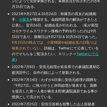
ンによって完全掌握される。掌握宣言が出されたのが8
月15日である。
2021年9月27日＆10月26日：秋篠宮の長女の結婚相
手、
小室圭
が帰国する。金銭問題等の解決ができたと
公表し、翌月26日、結婚会見が行われる。（私が新型
コロナウイルスワクチン接種の予約を行ったのは9月
15日であり、接種日は9月27日＆10月26日であった。
9月15日の時点では、小室帰国や結婚会見の日取りは
発表されていない。
詳細は、Twitterにて公表している
のでそちらをご覧頂きたい。※リンク⇒
Twitterにて公
表
）
2022年7月8日：安倍元総理が奈良県での参議院選挙応
援演説中に、自作の銃によって射殺される。
2022年7月14日：わずか6日後に安倍元総理の国葬を
『9月27日』に執り行うと岸田総理が発表する。国葬
を提言した第一人者が麻生太郎衆議院議員である事が
憶測として流されている。
2022年7月25日：安倍元首相を狙撃した山上容疑者