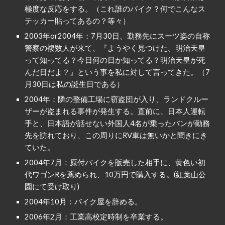
極度な反応をする。（これ誰のバイク？何でこんなス
テッカー貼ってあるの？等々）
2003年or2004年：7月30日、勤務先にスーツ姿の自称
警察の複数人が来て、『ようやく見つけた。明治天皇
って知ってる？今日何の日か知ってる？明治天皇が死
んだ日だよ？』という事を私に対して言ってきた。（7
月30日は私の誕生日である）
2004年：隣の整備工場に窃盗団が入り、ランドクルー
ザーが盗まれる事件が発生する。直前に、日本人運転
手と、日本語が話せない外国人4名が乗ったバンが勤務
先を訪れており、この周りにRV車は無いかと聞きにき
ていた。
2004年7月：原付バイクを販売した相手に、黄色い初
代ワゴンRを薦められ、10万円で購入する。(紅葉山公
園にて受け取り)
2004年10月：バイク屋を辞める。
2006年2月：工業高校定時制を卒業する。