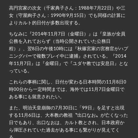
高円宮家の次女（千家典子さん：1988年7月22日）や三
女（守屋絢子さん：1990年9月15日）でも同様の計算に
よりカルト的日付が多数出現する。
ちなみに『2014年11月7日（金曜日）』は『皇族が全員
公務を入れておらず（当時公開されていた公務日
程）』、翌8日の午後10時には『秋篠宮家の宮務官がハプ
ニングバーで複数プレイ中に逮捕』されている。『2014
年11月7日』は『金曜日』で『ユダヤ教では安息日』とな
っている。
これらの事柄に関し、日付が変わる日本時間の11月8日0
時00分から一定時間までは、海外では11月7日金曜日で
ある事にも留意されたい。
また、明治天皇崩御の7月30日に「99日」を足すと出現
する11月6日は、大本教の教祖〝出口なお〟が亡くなった
日でもあり、出口なおは、カルト教とされ、日本政府か
ら弾圧されていた過去がある事にも繋がりが見えてく
る。