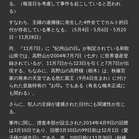
る。（報道日を考慮して事件を起こしていると思われ
る）
すなわち、主婦の逮捕後に発生した4件全てでカルト的日
付が存在している事となる。（5月4日・5月6日・5月20
日・11月28日）
尚、『11月7日』に〝紀州山の日〟が制定されている和歌
山県では、高野山が2004年7月7日（七夕）に世界遺産登
録されているが、11月7日から123日を引くと7月7日が出
現する。ちなみに、高野山の高野槇（樹木）は、秋篠宮
家の将来の天皇である悠仁親王（9月6日生まれ）に付け
られた皇族特有の〝お印〟でもある（有名な楠木正成に
も関わる）。
さらに、犯人の主婦が逮捕された日付にも関連性が生じ
る。
事件に関し、捜査本部が設立された2014年4月9日の旧暦
は3月10日であり、旧暦3月10日の99日前は12月1日（愛
子様の誕生日）である。尚、100日前は11月30日（秋篠