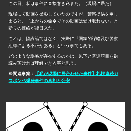
この日、私は事件に直接巻き込また。
（
現場に居た
）
現場にて動画を撮影していたのですが、警察提供を申し
出ると、『上からの命令でその動画は受け取れない』と
断りの連絡が後日来た。
これは、陰謀論ではなく、実際に『国家的謀略及び警察
組織による不正がある』という事でもある。
どのような謀略が存在するのかは、
以下と関連項目
を御
読み頂ければ理解できる事と思う。
※関連事案：
【私が現場に居合わせた事件】札幌連続ガ
スボンベ爆発事件の真相と公安