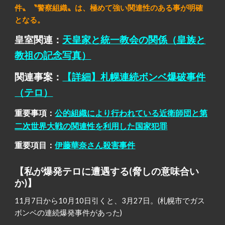
件〟〝警察組織〟は、極めて強い関連性のある事が明確
となる。
皇室関連：
天皇家と統一教会の関係（皇族と
教祖の記念写真）
関連事案：
【詳細】札幌連続ボンベ爆破事件
（テロ）
重要事項：
公的組織により行われている近衛師団と第
二次世界大戦の関連性を利用した国家犯罪
重要項目：
伊藤華奈さん殺害事件
【私が爆発テロに遭遇する(脅しの意味合い
か)】
11月7日から10月10日引くと、3月27日。(札幌市でガス
ボンベの連続爆発事件があった)