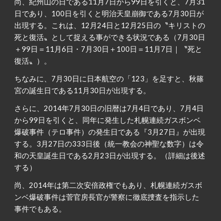
尚、紀州山の日である11月7日から99日を引くと、7月31
日であり、100日を引くと明治天皇崩御である7月30日が
出現する。これは、12月24日と12月25日の〝キリストの
死と復活〟として捉える事ができる状況である（7月30日
＋99日＝11月6日・7月30日＋100日＝11月7日｜〝死と
復活〟）。
ちなみに、7月30日に日本航空の「123」を足すと、秋篠
宮の誕生日である11月30日が出現する。
さらに、2014年7月30日の旧暦は7月4日であり、7月4日
から99日を引くと、同年に発生した札幌連続ガスボンベ
爆破事件（テロ事件）の発生日である『3月27日』が出現
する。3月27日の333日後（統一教会の神聖な数字）は令
和の天皇誕生日である2月23日が出現する。（詳細は後述
する）
尚、2014年は第二次安倍政権でもあり、札幌連続ガスボ
ンベ爆破事件は菅官房長官が警察に徹底捜査を指示した
事件でもある。