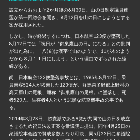
設立からおおよそ2か月後の6月30日、山の日制定議員連
盟が第一回総会を開き、8月12日を山の日にしようとする
案が採用された。
しかし、時が経過するにつれ、日本航空123便が墜落した
8月12日では「祝日が〝御巣鷹山の日〟になる」との批判
が出た為に、「八(８)は漢字で山のようで、11が木のよう
だから８月１１日にしよう」という理由でずらされた経
緯がある。
尚、日本航空123便墜落事故とは、1985年8月12日、乗
員乗客524人が搭乗した123便が、群馬県多野郡上野村の
高天原山の尾根、通称〝御巣鷹山の尾根〟に墜落し、死
者520人、生存者4人という悲惨な航空機事故の事であ
る。
2014年3月28日、超党派である9党が共同で山の日を成立
させるため祝日法改正案を衆議院に提出、同年4月25日の
衆議院本会議で賛成多数となり可決、同5月23日に参議院