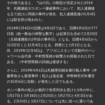
その他であると、〝山の日〟の制定が決定された2014
年、札幌連続ガスボンベ爆破事件において、犯人逮捕後
も立て続けに同様の事件が発生、犯人逮捕直後の5月4日
には駐在所が狙われた。
2014年5月4日の旧暦は4月6日であり、旧暦4月6日の777
日前（統一教会の神聖な数字）は起算日を含めて2月20日
（主婦逮捕前の2件目の事件日）となる。旧暦4月6日から
123日引くと12月4日となる。西暦だと1月1日となる。
尚、2019年12月4日は、アフガニスタンで活動中のペシ
ャワール会代表・中村哲医師が銃撃され暗殺された日で
ある。（中村哲暗殺の詳細は後述する）
さらに、2014年4月6日は札幌厚別婦女暴行殺人事件（伊
藤華奈さん殺害事件｜犯人は逃走後、伊勢神宮式年遷宮
の10月6日に自殺）が発生した日でもある。
ボンベ事件の犯人が裁判で有罪判決を受けた5件の中に、
1月27日と3月18日と2月20日と3月27日と4月3日があ
る。2月20日と3月27日については先に述べた通りであ