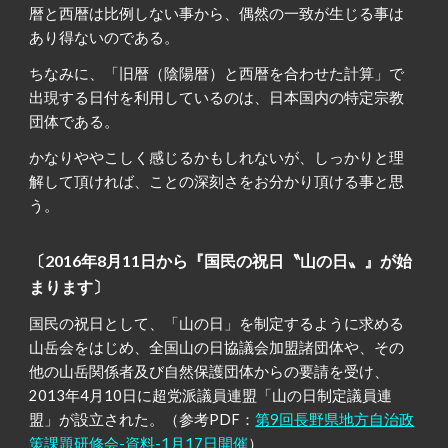
暦と西暦は比例しない事から、偶然の一致が生じる事は
あり得ないのである。
ちなみに、「旧暦（陰陽暦）と西暦を合わせた計算」で
出現する日付を利用しているのは、日本国内の特定宗教
団体である。
かなりややこしく感じるかもしれないが、しっかりと理
解して頂ければ、ことの深刻さをお分かり頂ける事と思
う。
〔2016年8月11日から『国民の祝日〝山の日〟』が始
まります〕
国民の祝日として、「山の日」を制定するように求める
山岳会をはじめ、全国山の日協議会加盟諸団体や、その
他の山岳関係者及び自然保護団体からの要請を受け、
2013年4月10日に超党派議員連盟「山の日制定議員連
盟」が設立された。（参考PDF：
第9回長野県地方自治政
策課題研修会-資料-1月17日開催
）