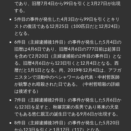
であり、旧暦7月4日から99日を引くと3月27日が出現
する。
5件目の事件が発生した4月3日から99日を引くとキリ
ストの復活である12月25日（100匹日だと12月24日）
となる。
6件目（主婦逮捕後1件目）の事件が発生した5月4日の
旧暦は4月6日であり、旧暦4月6日の777日前は起算日
を含めて2月20日（主婦逮捕前の2件目の事件日）とな
る。旧暦4月6日から123日引くと12月4日となる。西
暦だと1月1日となる。尚、2019年12月4日は、アフガ
ニスタンで活動中のペシャワール会代表・中村哲医師
が銃撃され暗殺された日である。（中村哲暗殺の詳細
は後述する）
7件目（主婦逮捕後2件目）の事件が発生した5月6日か
ら123日を足すと、秋篠宮家の長男であり将来の天皇
でもある悠仁親王の誕生日である9月6日が出現する。
8件目（主婦逮捕後3件目）の事件が発生した5月20日
から123日を引くと1月17日（117）となる。