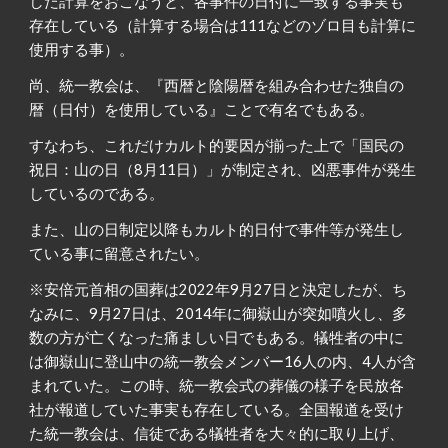
した計算をおこなうと、各事件の日付に一致する事実も
存在している（計算する場合は111などのゾロ目も計算に
使用する事）。
尚、統一教会は、『西暦と陰陽暦を組み合わせた独自の
暦（日付）を使用している』ことで有名でもある。
すなわち、これだけカルト的要因が揃った上で「国民の
祝日：山の日（8月11日）」が制定され、凶悪事件が発生
しているのである。
また、山の日制定以降もカルト的日付で事件等が発生し
ている事に留意されたい。
※安倍元首相の国葬は2022年9月27日と決定したが、
ち
なみに、9月27日は、2014年に御嶽山が突如噴火し、多
数の方が亡くなった痛ましい日でもある。犠牲者の中に
は御嶽山に登山中の統一教会メンバー16人の内、4人が含
まれていた。この時、統一教会式の葬儀の様子を民放各
社が報道していた事実も存在している。全国報道を受け
た統一教会は、信徒である犠牲者を大々的に取り上げ、