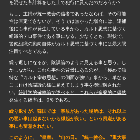
を混ぜた各計算をした上で犯行に及んだのだろうか？
もし、主婦が統一教会の信者であったならば、その可能
性は否定できないが、そうでは無かった場合には、逮捕
後にも事件が発生している事から、カルト思想に基づく
組織的テロ事件である事になる。少なくとも、現状で、
警察組織の動向自体がカルト思想に基づく事には最大限
注目すべきである。
繰り返しになるが、陰謀論のように見える事と思う。し
かしながら、これら事件の背景にあるのが、「極めて独
特な〝カルト宗教思想〟の側面が強い」事から、単なる
こじ付け陰謀論の様に見えてしまう事を御理解された
い。
統計学的確率論で述べると、これらが多発的に偶然
発生する確率は、0％である。
繰り返すが、韓国では「事故があった場所は、それ以上
の悪い事は起きないから縁起が良い」という風潮がある
事にも留意されたい。
このように、〝皇室〟〝山の日〟〝統一教会〟〝重大事