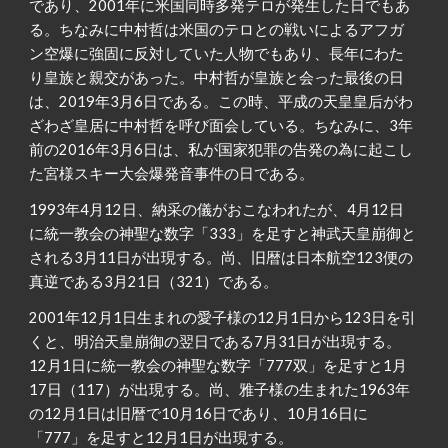
であり、2001年に米国同時多発テロが発生した日でもあ
る。ちなみに中村哲は米国のテロとの戦いによるアフガ
ン空爆に強固に反対していた人物でもあり、長年にわた
り皇族と親交があった。中村哲が皇族と会った最後の日
は、2019年3月6日である。この時、平成の天皇皇后がわ
ざわざ皇居に中村哲を呼び面会している。ちなみに、3年
前の2016年3月6日は、私が国家犯罪の告発の為に起こし
た宮様スキー大会爆発音事件の日である。
1993年4月12日、納采の儀がおこなわれたが、4月12日
に統一教会の神聖な数字「333」を足すと神武天皇崩御と
される3月11日が出現する。尚、旧暦は日本航空123便の
真逆である3月21日（321）である。
2001年12月1日生まれの愛子様の12月1日から123日を引
くと、明治天皇崩御の翌日である7月31日が出現する。
12月1日に統一教会の神聖な数字「777双」を足すと1月
17日（117）が出現する。尚、雅子様の生まれた1963年
の12月1日は旧暦で10月16日であり、10月16日に
「777」を足すと12月1日が出現する。