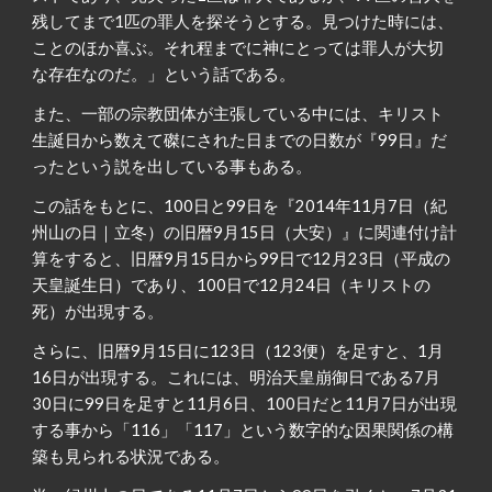
残してまで1匹の罪人を探そうとする。見つけた時には、
ことのほか喜ぶ。それ程までに神にとっては罪人が大切
な存在なのだ。」という話である。
また、一部の宗教団体が主張している中には、キリスト
生誕日から数えて磔にされた日までの日数が『99日』だ
ったという説を出している事もある。
この話をもとに、100日と99日を『2014年11月7日（紀
州山の日｜立冬）の旧暦9月15日（大安）』に関連付け計
算をすると、旧暦9月15日から99日で12月23日（平成の
天皇誕生日）であり、100日で12月24日（キリストの
死）が出現する。
さらに、旧暦9月15日に123日（123便）を足すと、1月
16日が出現する。これには、明治天皇崩御日である7月
30日に99日を足すと11月6日、100日だと11月7日が出現
する事から「116」「117」という数字的な因果関係の構
築も見られる状況である。