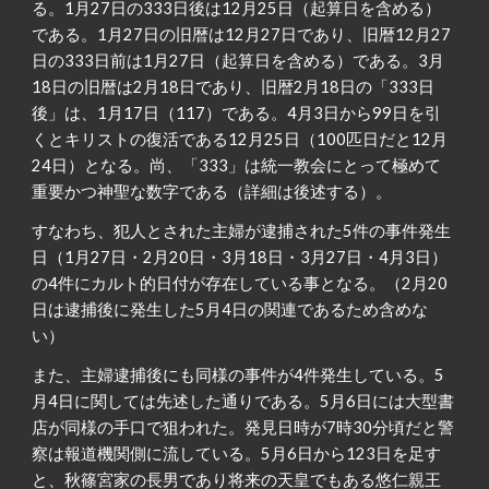
る。1月27日の333日後は12月25日（起算日を含める）
である。1月27日の旧暦は12月27日であり、旧暦12月27
日の333日前は1月27日（起算日を含める）である。3月
18日の旧暦は2月18日であり、旧暦2月18日の「333日
後」は、1月17日（117）である。4月3日から99日を引
くとキリストの復活である12月25日（100匹日だと12月
24日）となる。尚、「333」は統一教会にとって極めて
重要かつ神聖な数字である（詳細は後述する）。
すなわち、犯人とされた主婦が逮捕された5件の事件発生
日（1月27日・2月20日・3月18日・3月27日・4月3日）
の4件にカルト的日付が存在している事となる。（2月20
日は逮捕後に発生した5月4日の関連であるため含めな
い）
また、主婦逮捕後にも同様の事件が4件発生している。5
月4日に関しては先述した通りである。5月6日には大型書
店が同様の手口で狙われた。発見日時が7時30分頃だと警
察は報道機関側に流している。5月6日から123日を足す
と、秋篠宮家の長男であり将来の天皇でもある悠仁親王