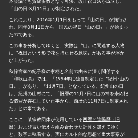
本会議でも賛成多数となり可決、改正祝日法が成立し、
「山の日-8月11日」が制定された。
これにより、2016年1月1日をもって「山の日」が施行さ
れ、同年8月11日から「国民の祝日〝山の日〟」が始まっ
たのである。
この事を分析してゆくと、実際は〝山〟に関連する人物
に〝祝日という形で花を持たせる意味〟がある事が浮か
び上がった。
秋篠宮家の紀子様の家柄と名前の由来に深く関係する
『和歌山県』では、「1994年に独自制定した〝紀州･山の
日〟」があり、『11月7日』となっている。紀州山の日
は、紀州の山村にて、「旧暦の11月7日に山の神を崇め祀
る慣習が存在していた事から、西暦の11月7日に制定され
た」との事である。
ここに、某宗教団体が使用している
西暦と陰陽歴（旧
暦）および言い伝えを組み合わせた計算
を加えてゆく
と、数字に執着する、実にカルト的な思想で重大事案が