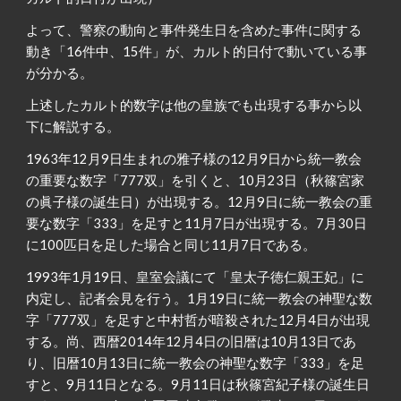
よって、警察の動向と事件発生日を含めた事件に関する
動き「16件中、15件」が、カルト的日付で動いている事
が分かる。
上述したカルト的数字は他の皇族でも出現する事から以
下に解説する。
1963年12月9日生まれの雅子様の12月9日から統一教会
の重要な数字「777双」を引くと、10月23日（秋篠宮家
の眞子様の誕生日）が出現する。12月9日に統一教会の重
要な数字「333」を足すと11月7日が出現する。7月30日
に100匹日を足した場合と同じ11月7日である。
1993年1月19日、皇室会議にて「皇太子徳仁親王妃」に
内定し、記者会見を行う。1月19日に統一教会の神聖な数
字「777双」を足すと中村哲が暗殺された12月4日が出現
する。尚、西暦2014年12月4日の旧暦は10月13日であ
り、旧暦10月13日に統一教会の神聖な数字「333」を足
すと、9月11日となる。9月11日は秋篠宮紀子様の誕生日