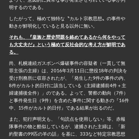
明するのである。
したがって、極めて独特な〝カルト宗教思想〟の事件や
動きが鮮明化していると見る以外に無い。
それも、『皇族と歴史問題を絡めてあるから何をやって
も大丈夫だ』という極めて反社会的な考え方が鮮明であ
る。
尚、札幌連続ガスボンベ爆破事件の容疑者（一貫して無
罪主張の主婦）は、2016年3月11日に懲役18年の判決を
受け刑務所に収容されたが、「発生した9件の事件の内、
8件がカルト的日付に該当している（主婦逮捕前4件＋主
婦逮捕後全件）」のである。よって、警察の動向（7件）
と事件発生日（9件）を含めた事件に関する動きの『16件
中、15件がカルト的日付』である結果が出るのだ。
また、犯行声明文も、「句読点を使用しない」等、赤報
隊事件の物と酷似しているが、逮捕された主婦は、「新
約聖書の99匹の羊の話」を基に、333など特定宗教思想