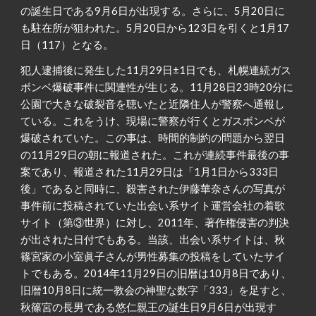
の誕生日である9月6日が出現する。さらに、5月20日に
も駐在所が狙われた。5月20日から123日を引くと1月17
日（117）となる。
犯人逮捕後に発生した11月29日±1日でも、札幌連続ガス
ボンベ爆破事件に関連性が生じる。11月28日23時20分に
公園で大きな破裂音を聴いたと近隣住人が警察へ通報し
ている。これをうけ、現場に警察が行くとガスボンベが
爆破されていた。この事は、時間的制約の問題から翌日
の11月29日の朝に報道された。これが連続事件最後の事
案であり、報道された11月29日は「1月1日から333日
後」であると同時に、殺害された伊藤華奈さんの写真が
事件前に投稿されていた出会い系サイト運営会社の着歌
サイト（第③世界）に対し、2011年、著作権侵害の判決
が出された日付でもある。当該、出会い系サイトは、秋
篠宮家の小室眞子さんが男性募集の投稿をしていたサイ
トでもある。2014年11月29日の旧暦は10月8日であり、
旧暦10月8日に統一教会の神聖な数字「333」を足すと、
秋篠宮の長男である悠仁親王の誕生日9月6日が出現す