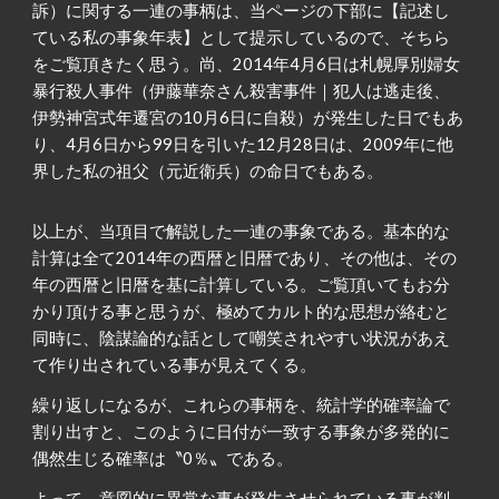
訴）に関する一連の事柄は、当ページの下部に【記述し
ている私の事象年表】として提示しているので、そちら
をご覧頂きたく思う。尚、2014年4月6日は札幌厚別婦女
暴行殺人事件（伊藤華奈さん殺害事件｜犯人は逃走後、
伊勢神宮式年遷宮の10月6日に自殺）が発生した日でもあ
り、4月6日から99日を引いた12月28日は、2009年に他
界した私の祖父（元近衛兵）の命日でもある。
以上が、当項目で解説した一連の事象である。基本的な
計算は全て2014年の西暦と旧暦であり、その他は、その
年の西暦と旧暦を基に計算している。ご覧頂いてもお分
かり頂ける事と思うが、極めてカルト的な思想が絡むと
同時に、陰謀論的な話として嘲笑されやすい状況があえ
て作り出されている事が見えてくる。
繰り返しになるが、これらの事柄を、統計学的確率論で
割り出すと、このように日付が一致する事象が多発的に
偶然生じる確率は〝0％〟である。
よって、意図的に異常な事が発生させられている事が判