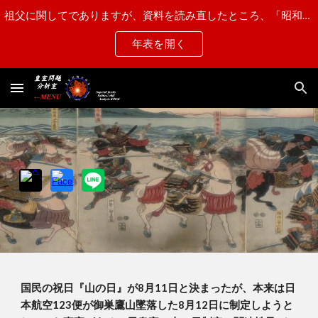
祖父に関してでありますが、資料を読み直したところ、「昭和15年第一乙種と認定され"近衛師団第一連隊"に配属された」との記述がある事から、"甲種合格"から"第一乙種"に訂正させて頂きます。
Skip to main content
Skip to navigation
年表を開く
国民の祝日『山の日』が8月11日と決まったが、本来は日
本航空123便が御巣鷹山墜落した8月12日に制定しようと