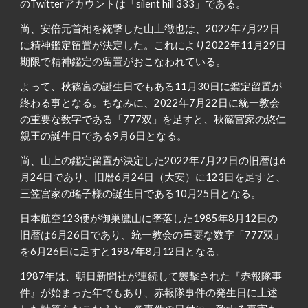
のTwitterアカウントは「silent hill 333」である。
尚、安倍元首相を銃撃した山上徹也は、2022年7月22日
に精神鑑定留置が決定した。これにより2022年11月29日
期限で精神鑑定の留置がおこなわれている。
よって、秋篠宮の誕生日でもある11月30日に鑑定留置が
終わる事となる。ちなみに、2022年7月22日に統一教会
の重要な数字である「777双」を足すと、秋篠宮家の悠仁
親王の誕生日である9月6日となる。
尚、山上の鑑定留置が決定した2022年7月22日の旧暦は6
月24日であり、旧暦6月24日（大安）に123日を足すと、
三笠宮家の瑤子様の誕生日である10月25日となる。
日本航空123便が御巣鷹山に墜落した1985年8月12日の
旧暦は6月26日であり、統一教会の重要な数字「777双」
を6月26日に足すと1987年8月12日となる。
1987年は、朝日新聞社が連続して襲撃された『赤報隊事
件』が始まった年でもあり、赤報隊事件の発生日に上述