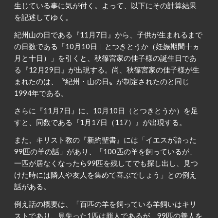
生じている事に気が付く。よって、以下にその計算結果
を記述してゆく。
紀州山の日である『11月7日』から、子供が生まれるまで
の日数である「10月10日｜とつきとうか（妊娠期間十ヵ
月と十日）」を引くと、秋篠宮家の佳子様の誕生日であ
る『12月29日』が出現する。尚、秋篠宮家の佳子様が生
まれたのは、〝紀州・山の日〟が制定されたのと同じ
1994年である。
さらに『11月7日』に、10月10日（とつきとうか）を足
すと、同数である『1月17日（117）』が出現する。
また、キリスト教の『新約聖書』には「イエスが語った
99匹の羊の話」があり、「100匹の羊を飼っているが、
一匹が居なくなったら99匹を残してでも探し出し、見つ
けた時には隣人や友人を集めて喜ぶでしょう」との例え
話がある。
例え話の概要は、「百匹の羊を飼っている羊飼いはキリ
ストであり、見失った1匹は罪人であるが、99匹の善人を