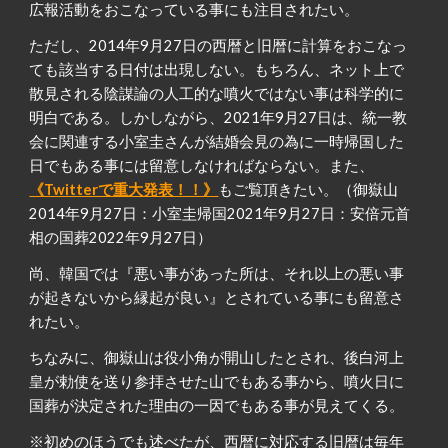
広報活動をおこなっている事にも注目されたい。
ただし、2014年9月27日の西暦と旧暦に計算をおこなっ
ても該当する日付は出現しない。もちろん、ネット上で
散見される陰謀論の人工的な噴火ではない事は科学的に
明白である。しかしながら、2021年9月27日は、統一教
会に関連する小室圭さんが結婚会見の為に一時帰国した
日でもある事には留意しなければならない。また、
《Twitterで重大発表！！》
もご覧頂きたい。（御嶽山
2014年9月27日：小室圭帰国2021年9月27日：安倍元首
相の国葬2022年9月27日）
尚、韓国では『悪い事があった所は、それ以上の悪い事
が起きないから縁起が良い』とされている事にも留意さ
れたい。
ちなみに、御嶽山は役小角が開山したとされ、後白河上
皇が勅使を送り参拝させた山でもある事から、噴火日に
国葬が決定された理由の一因でもある事が見えてくる。
※初めのほうでも述べたが、西暦に対応する旧暦は毎年