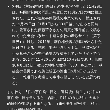
9件目（主婦逮捕後4件目）の事件が発生した11月28日
は、時間的制約の問題から翌日の11月29日の朝に報道
された。これが連続事件最後の事案であり、報道され
た11月29日は「1月1日から333日後」であると同時
に、殺害された伊藤華奈さんの写真が事件前に投稿さ
れていた出会い系サイト運営会社の着歌サイト（第③
世界）に対し、2011年、著作権侵害の判決が出された
日付でもある。当該、出会い系サイトは、秋篠宮家の
小室眞子さんが男性募集の投稿をしていたサイトでも
ある。2014年11月29日の旧暦は10月8日であり、旧暦
10月8日に統一教会の神聖な数字「333」を足すと、秋
篠宮の長男である悠仁親王の誕生日9月6日が出現す
る。（報道日を考慮して事件を起こしていると思われ
る）
すなわち、5件の事件発生日と、逮捕後に発生した4件の
事件発生日を含めると、合計して9件のうち8件にカルト
的日付が出現する事となる。（事件発生日9件中、8件に
カルト的日付が出現）