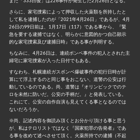
また「333日後」は226事件が発生した2月26日となる。
さらに、家宅捜索によって押収した火薬類を所持したと
して私を逮捕したのが「2021年4月26日」であるが、4月
26日の99日前は、1月17日（117）である事から、『緊
急を要する逮捕ではなく、明らかに意図的かつ自己顕示
的な家宅捜索及び逮捕日時』である事が判明する。
ちなみに、4月26日は、連続ボンベ事件の犯人とされた主
婦宅に家宅捜索が入った日付でもある。
すなわち、札幌連続ガスボンベ爆破事件の犯行日時が計
算にて浮上するのと同じ事をおこない、道警の公安は行
動しているのである。尚、道警は『オリンピックでのテ
ロを未然に防いだ。公安の手柄だ。』と発表している。
これにて、公安の自作自演も見えてくる事となるのでは
ないだろうか。
※尚、記述内容を御読み頂くとお分かり頂ける事と思う
が、私はテロリストではなく『国家犯罪の告発者』であ
る事を改めて述べさせて頂く。火薬所持での逮捕（不起