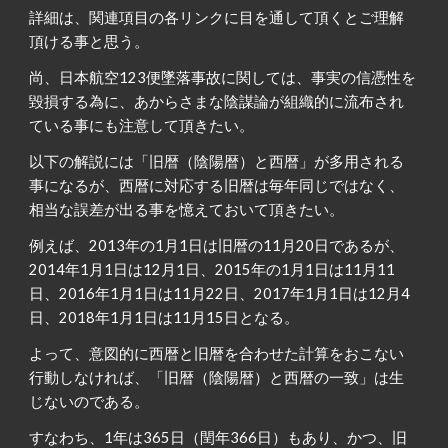
詳細は、関連項目の各リンクに目を通して頂くとご理解
頂ける事と思う。
尚、日本航空123便墜落事故に関しては、事実の信憑性を
毀損する為に、あからさまな陰謀論が組織的に流布され
ている事にも注意して頂きたい。
以下の解説には「旧暦（陰陽暦）と西暦」が多用される
事になるが、西暦に対応する旧暦は毎年同じではなく、
相当な誤差が出る事を憶えておいて頂きたい。
例えば、2013年の1月1日は旧暦の11月20日であるが、
2014年1月1日は12月1日、2015年の1月1日は11月11
日、2016年1月1日は11月22日、2017年1月1日は12月4
日、2018年1月1日は11月15日となる。
よって、意図的に西暦と旧暦を合わせた計算をおこない
行動しなければ、「旧暦（陰陽暦）と西暦の一致」は生
じないのである。
すなわち、1年は365日（閏年366日）もあり、かつ、旧