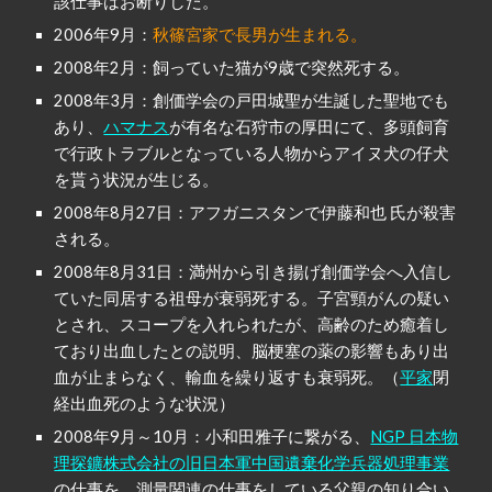
該仕事はお断りした。
2006年9月：
秋篠宮家で長男が生まれる。
2008年2月：飼っていた猫が9歳で突然死する。
2008年3月：創価学会の戸田城聖が生誕した聖地でも
あり、
ハマナス
が有名な石狩市の厚田にて、多頭飼育
で行政トラブルとなっている人物からアイヌ犬の仔犬
を貰う状況が生じる。
2008年8月27日：アフガニスタンで伊藤和也 氏が殺害
される。
2008年8月31日：満州から引き揚げ創価学会へ入信し
ていた同居する祖母が衰弱死する。子宮頸がんの疑い
とされ、スコープを入れられたが、高齢のため癒着し
ており出血したとの説明、脳梗塞の薬の影響もあり出
血が止まらなく、輸血を繰り返すも衰弱死。（
平家
閉
経出血死のような状況）
2008年9月～10月：小和田雅子に繋がる、
NGP 日本物
理探鑛株式会社の旧日本軍中国遺棄化学兵器処理事業
の仕事を、測量関連の仕事をしている父親の知り合い