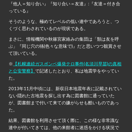
『他人＝知り合い』『知り合い＝友達』:『友達＝付き合
っている』
そうのような、極めてレベルの低い連中であろうと、つ
くづく思わされているのが現状である。
まさに、情報機関や秋篠宮家絡みの集団は「類は友を呼
ぶ」『同じ穴の狢(色々な意味で)』だと思いつつ観賞させ
て頂いている。
※
【札幌連続ガスボンベ爆発テロ事件(名須川早苗)の真相
と公安警察】
で記述したとおり、私は地震学をやってい
た。
2013年11月中頃には、新収日本地震年表に記載されてい
ない隠れた古地震を探し出す為に図書館に通っていた
が、図書館まで付いて来ての嫌がらせも酷いものであっ
た。
結果、図書館を利用させて頂く際に、この様な非常識な
連中が付いてきては、他の来館者に迷惑をかける状況で