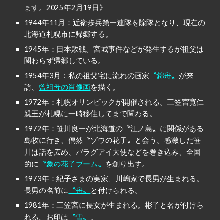
ます。2025年2月19日
》
1944年11月：近衛歩兵第一連隊を除隊となり、現在の
北海道札幌市に帰郷する。
1945年：日本敗戦。宮城事件などが発生するが祖父は
関わらず帰郷している。
1954年3月：私の祖父宅に流れの画家
〝錦舟〟
が来
訪、
曾祖母の肖像画
を描く。
1972年：札幌オリンピックが開催される。三笠宮寛仁
親王が札幌に一時移住してまで関わる。
1972年：笹川良一が北海道の〝江ノ島〟に関係がある
島牧に行き、偶然〝ゾウの花子〟と会う。感激した笹
川は話を広め、パラグアイ大使などを巻き込み、全国
的に
〝象の花子ブーム〟
を創り出す。
1973年：紀子さまの実家、川嶋家で長男が生まれる。
長男の名前に
〝舟〟
と付けられる。
1981年：三笠宮に長女が生まれる。彬子と名が付けら
れる。お印は
〝雪〟
。