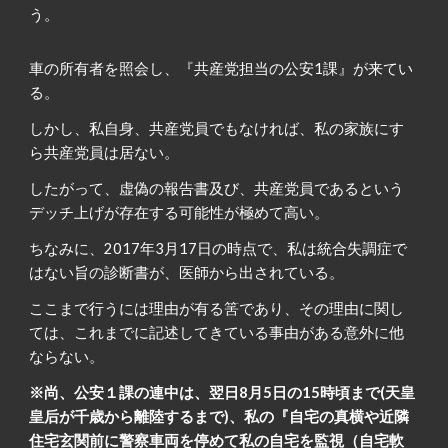
う。
車の所有者を照会し、『共産党担当の公安1課』が来てい
る。
しかし、私自身、共産党員でもなければ、私の家族にす
ら共産党員は居ない。
したがって、虚偽の報告書及び、共産党員であるという
デッチ上げが存在する可能性が極めて高い。
ちなみに、2017年3月17日の時点で、私は統合失調症で
はない旨の診断書が、医師から出されている。
ここまで行うには理由が有る筈であり、その理由に関し
ては、これまでに記述してきている事由がある意外に他
ならない。
※尚、公安１課の連中は、翌日8月5日の15時頃まで(天皇
皇后が千歳から離陸するまで)、私の『自宅の真横や近隣
住宅玄関前に警察車両を停めて私の自宅を監視（自宅軟