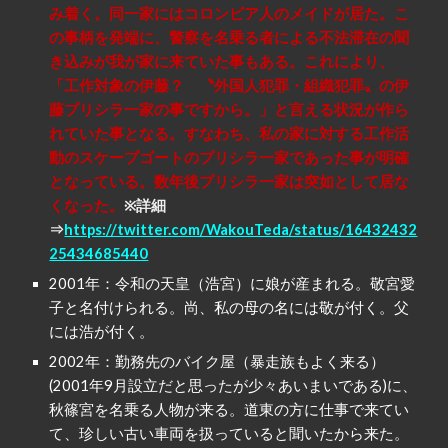
み着く。同一家にはコロンビア人のメイドが居た。こ
の事柄を発端に、警察を名乗る者による不法滞在の聞
き込みが我が家に来ていた事もある。これにより、
「工作対象の伊藤？ 〝外国人犯罪・組織犯罪〟の伊
藤プリシラ一家の事ですから。」と言える状況が作ら
れていた事となる。すなわち、私の家に対する工作活
動のスケープゴートのプリシラ一家であった事が明確
となっている。数年後プリシラ一家は突如として居な
くなった。
※詳細
⇒
https://twitter.com/WakouTeda/status/16432432
25434685440
2001年：令和の天皇（浩宮）に娘が産まれる。敬宮愛
子と名付けられる。尚、私の母の名には敬が付く。父
には浩が付く。
2002年：勤務先のバイク屋（暴走族もよく来る）
(2001年9月設立だと思ったが少々あいまいである)に、
秋篠宮を名乗る人物が来る。道東の方に仕事で来てい
て、珍しい古い車両を扱っていると聞いたから来た。