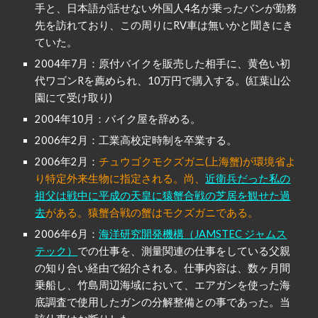
手と、日本語が話せない外国人4名が乗ったバンが勤務
先を訪れており、この周りにRV車は無いかと聞きにき
ていた。
2004年7月：原付バイクを販売した相手に、黄色い初
代ワゴンRを薦められ、10万円で購入する。(紅葉山公
園にて受け取り)
2004年10月：バイク屋を辞める。
2006年2月：工業高校定時制を卒業する。
2006年2月：
チュウゴクモクズガニ(上海蟹)が環境省よ
り特定外来生物に指定される。尚、
近衛兵だった私の
祖父は戦中に平成の天皇に猿蟹合戦の芝居を観せた過
去
がある。猿蟹合戦の蟹はモクズガニである。
2006年6月：
海洋研究開発機構（JAMSTEC ジャムス
テック）
で
の
仕事を、測量関連の仕事をしている父親
の知り合い経由で紹介される。仕事内容は、数ヶ月間
乗船し、竹島周辺海域において、エアガンを使った海
底調査で使用したガンの分解整備との事であった。当