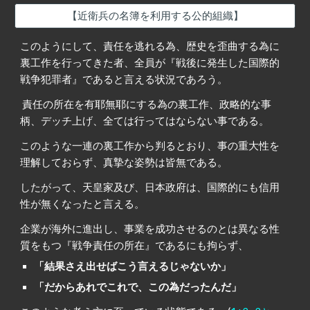
【近衛兵の名簿を利用する公的組織】
このようにして、責任を逃れる為、歴史を歪曲する為に
裏工作を行ってきた者、全員が『戦後に発生した国際的
戦争犯罪者』で
あると言える状況であろう
。
責任の所在を有耶無耶にする為の裏工作、政略的な事
柄、デッチ上げ、全ては行ってはならない事であ
る
。
このような一連の裏工作から判るとおり、事の重大性を
理解しておらず、真摯な姿勢
は皆無である
。
したがって、天皇家及び、日本政府は、国際的にも信用
性が無くなったと
言える
。
企業が海外に進出し、事業を成功させるのとは異なる性
質をもつ『戦争責任の所在』であるにも拘らず、
「結果さえ出せばこう言えるじゃないか」
「だからあれでこれで、この為だったんだ」