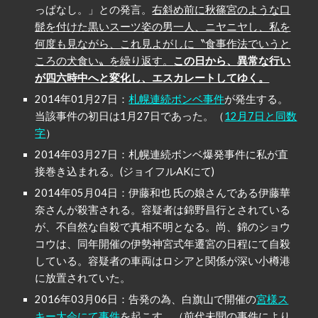
っぱなし。」との発言。
右斜め前に秋篠宮のような口
髭を付けた黒いスーツ姿の男一人、ニヤニヤし、私を
何度も見ながら、これ見よがしに〝食事作法でいうと
ころの犬食い〟を繰り返す。
この日から、異常な行い
が四六時中へと変化し、エスカレートしてゆく。
2014年01月27日：
札幌連続ボンベ事件
が発生する。
当該事件の初日は1月27日であった。（
12月7日と同数
字
）
2014年03月27日：札幌連続ボンベ爆発事件に私が直
接巻き込まれる。(ジョイフルAKにて)
2014年05月04日：伊藤和也 氏の娘さんである伊藤華
奈さんが殺害される。容疑者は錦野昌行とされている
が、不自然な自殺で真相不明となる。尚、錦のショウ
コウは、同年開催の伊勢神宮式年遷宮の日程にて自殺
している。容疑者の車両はロシアと関係が深い小樽港
に放置されていた。
2016年03月06日：告発の為、白旗山で開催の
宮様ス
キー大会にて事件
を起こす。（前代未聞の事件により