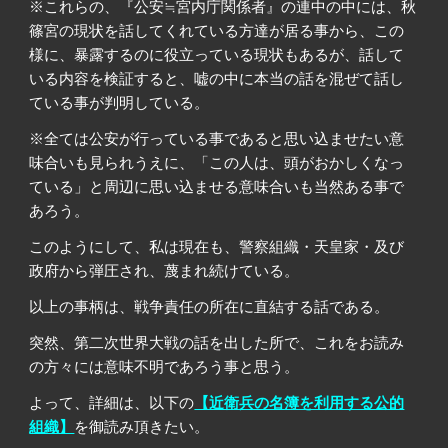
※これらの、『公安≒宮内庁関係者』の連中の中には、秋
篠宮の現状を話してくれている方達が居る事から、この
様に、暴露するのに役立っている現状もあるが、話して
いる内容を検証すると、嘘の中に本当の話を混ぜて話し
ている事が判明している。
※全ては公安が行っている事であると思い込ませたい意
味合いも見られうえに、「この人は、頭がおかしくなっ
ている」と周辺に思い込ませる意味合いも当然ある事で
あろう。
このようにして、私は現在も、警察組織・天皇家・及び
政府から弾圧され、蔑まれ続けている。
以上の事柄は、戦争責任の所在に直結する話である。
突然、第二次世界大戦の話を出した所で、これをお読み
の方々には意味不明であろう事と思う。
よって、
詳細は、以下の
【近衛兵の名簿を利用する公的
組織】
を御読み頂きたい。