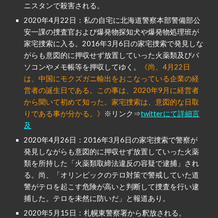
ニスタンで殺害される。
2020年4月22日：
私の自宅に北海道警察本部警備部公
安一課の捜査官および爆発物探知犬や爆発物処理班が
2016年3月6日の家宅捜索で発見しな
家宅捜索
に入る。
がらも意図的に押収せず放置していった火薬類及びパ
ソコンやメモ帳等を押収してゆく。
《尚、4月22日
は、中国にモクズガニ輸出をおこなっている企業の経
営者の誕生日である。この事は、2020年9月に経営者
から聞いて初めて知った。家宅捜索は、意図的な日取
りである事が分かる。》
※リンク⇒
twitterにて詳細言
及
2020年4月26日：2016年3月6日の家宅捜索で警察が
発見しながらも意図的に押収せず放置していった火薬
類を所持した「火薬類取締法違反の容疑で逮捕」され
る。尚、「オリンピックのテロ対策で警戒していた道
警がテロを起こす危険が高いと判断して捜査を行い逮
捕した。テロを未然に防いだ」と報道あり。
2020年5月15日：札幌東警察署から釈放される。