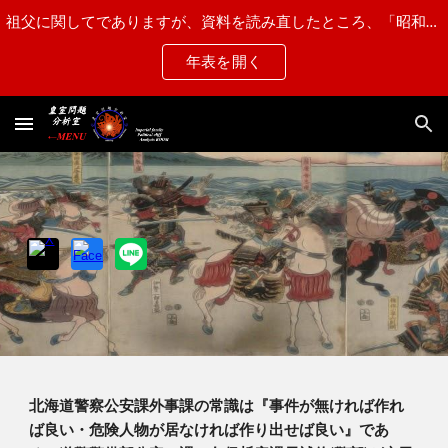
祖父に関してでありますが、資料を読み直したところ、「昭和15年第一乙種と認定され"近衛師団第一連隊"に配属された」との記述がある事から、"甲種合格"から"第一乙種"に訂正させて頂きます。
Skip to main content
Skip to navigation
年表を開く
北海道警察公安課外事課の常識は『事件が無ければ作れ
ば良い・危険人物が居なければ作り出せば良い』であ