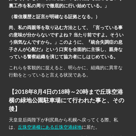
裏工作を私の周りで徹底的に行い始めて
いる
。」
（着信履歴と証言が明確なる証拠とな
る
。）
尚、私の両親等を取り込む方法として、「言っている事
の意味が分からないですよね？ 当たり前ですよ。そうい
う病気なんですから。」このように、『統合失調症の息
子さんが心配だ』という口実を全面的に主張し、親身な
っている警察組織を演じて協力者にし
はじめている
。
これらを客観的に捉えると、明らかに、組織的に異常な
行動をとっていると言える状況である。
【2018年8月4日の18時～20時まで丘珠空港
横の緑地公園駐車場にて行われた事と、その
後】
天皇皇后両陛下が利尻島から札幌へ戻ってくる際、私
は、
丘珠空港横にある丘珠空港緑地
に居た。