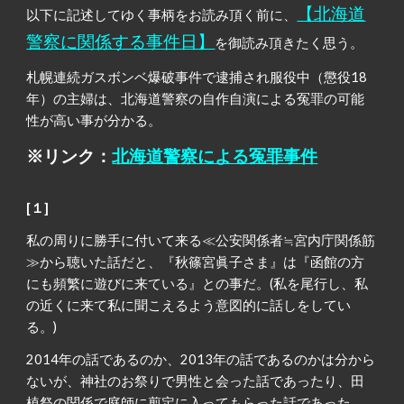
【北海道
以下に記述してゆく事柄をお読み頂く前に、
警察に関係する事件日】
を御読み頂きたく思う。
札幌連続ガスボンベ爆破事件で逮捕され服役中（懲役18
年）の主婦は、北海道警察の自作自演による冤罪の可能
性が高い事が分かる。
※リンク：
北海道警察による冤罪事件
[１]
私の周りに勝手に付いて来る≪公安関係者≒宮内庁関係筋
≫から聴いた話だと、『秋篠宮眞子さま』は『函館の方
にも頻繁に遊びに来ている』との事だ。(私を尾行し、私
の近くに来て私に聞こえるよう意図的に話しをしてい
る。)
2014年の話であるのか、2013年の話であるのかは分から
ないが、神社のお祭りで男性と会った話であったり、田
植祭の関係で庭師に剪定に入ってもらった話であった