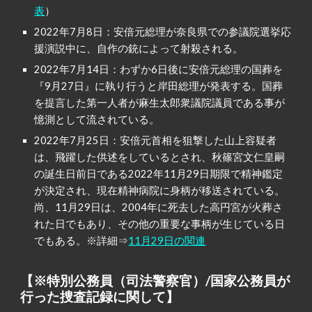
表
）
2022年7月8日：安倍元総理が奈良県での参議院選挙応
援演説中に、自作の銃によって射殺される。
2022年7月14日：わずか6日後に安倍元総理の国葬を
『9月27日』に執り行うと岸田総理が発表する。国葬
を提言した第一人者が麻生太郎衆議院議員である事が
憶測として流されている。
2022年7月25日：安倍元首相を狙撃した山上容疑者
は、飛躍した供述をしているとされ、秋篠宮文仁皇嗣
の誕生日前日である2022年11月29日期限で精神鑑定
が決定され、現在精神病院に身柄が移送されている。
尚、11月29日は、2004年に死去した高円宮が火葬さ
れた日でもあり、その他の重要な事柄が生じている日
でもある。※詳細⇒
11月29日の関連
【※特別公務員（司法警察官）/国家公務員が
行った捜査記録に関して】