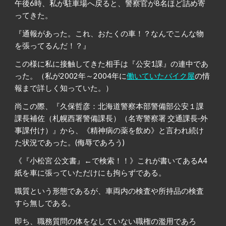
午後6時、私が駐車場へ戻ると、警察官が8名ほど詰め寄
ってきた。
『通報があった。これ、おたくの車！？なんでこんな物
を張ってるんだ！？』
この様に私に接触してきた相手は『公安1課』の連中であ
った。（私が2002年～2004年に
働いていたバイク屋
の情
報まで詳しく知っていた。）
尚この際、『久保哲彦：北海道警察本部警備部公安１課
課長補佐（札幌西署警備課長）（名寄警察署 交通課長‐外
事課付け）』から、《精神病の薬を飲め》と言われ続け
た状況であった。(侮辱であろう)
《『小松宮 公文書』←で検索！！》これが書いてあるA4
紙を車に張っていただけにも拘らずである。
職質という形態であるが、車両内の検査や所持品の検査
すら無しである。
即ち、職務質問の体をなしていない職権の濫用であろ