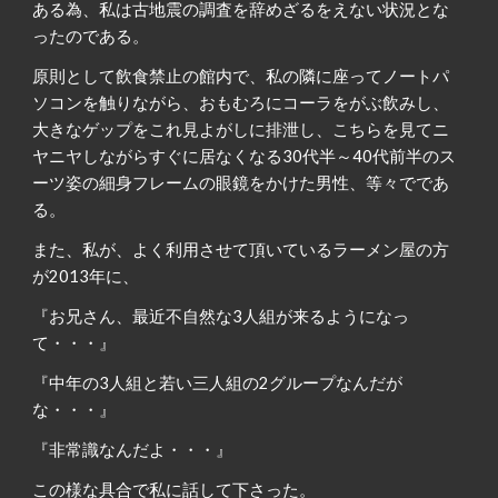
ある為、私は古地震の調査を辞めざるをえない状況とな
ったのである。
原則として飲食禁止の館内で、私の隣に座ってノートパ
ソコンを触りながら、おもむろにコーラをがぶ飲みし、
大きなゲップをこれ見よがしに排泄し、こちらを見てニ
ヤニヤしながらすぐに居なくなる30代半～40代前半のス
ーツ姿の細身フレームの眼鏡をかけた男性、等々でであ
る。
また、私が、よく利用させて頂いているラーメン屋の方
が2013年に、
『お兄さん、最近不自然な3人組が来るようになっ
て・・・』
『中年の3人組と若い三人組の2グループなんだが
な・・・』
『非常識なんだよ・・・』
この様な具合で私に話して下さった。