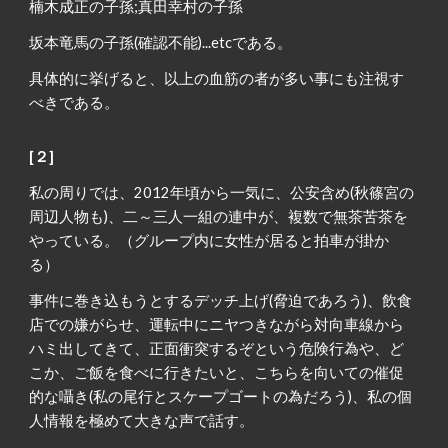
楠木成正の子孫;真田幸村の子孫
坂本竜馬の子孫(確認不能)...etcである。
具体的に挙げると、以上の血筋の者が多い事にも注視す
べきである。
[２]
私の周りでは、2012年頃から一気に、公安含め(秋篠宮の
周辺人物も)、二～三人一組の連中が、複数で無茶苦茶を
やっている。（グループ内に女性が居ると拍車が掛か
る）
事件に巻き込もうとするデッチ上げ(脅迫であろう)、飲食
店での嫌がらせ、運転中にニヤつきながら対向車線から
ハミ出してきて、正面衝突するぞという危険行為や、ど
こか、ご飯を食べに行きたいと、こちらを向いての催促
的な囁き(私の尾行とスケープゴートの為だろう)、私の個
人情報を極めて大きな声で話す。