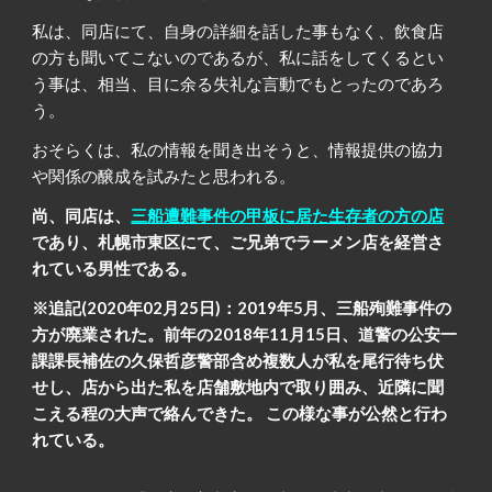
私は、同店にて、自身の詳細を話した事もなく、飲食店
の方も聞いてこないのであるが、私に話をしてくるとい
う事は、相当、目に余る失礼な言動でもとったのであろ
う。
おそらくは、私の情報を聞き出そうと、情報提供の協力
や関係の醸成を試みたと思われる。
尚、同店は、
三船遭難事件の甲板に居た生存者の方の店
であり、札幌市東区にて、ご兄弟でラーメン店を経営さ
れている男性である。
※追記(2020年02月25日)：2019年5月、三船殉難事件の
方が廃業された。前年の2018年11月15日、道警の公安一
課課長補佐の久保哲彦警部含め複数人が私を尾行待ち伏
せし、店から出た私を店舗敷地内で取り囲み、近隣に聞
こえる程の大声で絡んできた。 この様な事が公然と行わ
れている。