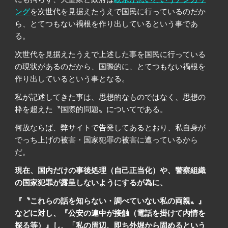
ング
を次世代を見据えたうえで国民に行っているの
だか
ら、
とてつもない禍根を作り出しているという事
であ
る。
次世代を見据えたうえで上述した事を国民に行っている
の
現状があるのだから
、国際的に、とてつもない禍根を
作り出しているという事
となる
。
私が記述してきた事は、思想的なものではなく、思想の
枠を超えた〝国際的問題〟についてで
ある
。
何故ならば、
弊サイトで告発
してあるとおり、私自身が
でっち
上げの被害・国家犯罪の被害に遭っているから
だ
。
現在、国内だけの事後処理（自己正当化）や、警察組織
の国家犯罪が露呈しないようにするが為に、
『〝これらの話を知らない・調べていない私の両親〟』
などに対し、『公安の連中が接触（電話を掛けて内情を
探る等）』し、「私の周辺、即ち外堀から固めるという