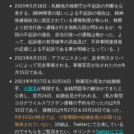
2020年5月18日：札幌地方検察庁が不起訴の判断を公
表する。(精神障害の疑いによる不起訴の場合は、精神
保健福祉法に規定されている通報制度が執られ、検察
より担当行政へ通報が行き強制入院が問われるが、今
回の不起訴の場合、担当行政への通報は無かった。よ
って、起訴後の有罪確率の高低及び、不祥事関連発覚
の忌避による不起訴である事が明確となっている。)
2021年8月15日：アフガニスタンが、反米勢力タリバ
ンによって完全掌握される。掌握宣言が出されたのが8
月15日である。
2021年9月27日＆10月26日：秋篠宮の長女の結婚相
手、
小室圭
が帰国する。金銭問題等の解決ができたと
公表し、翌月26日、結婚会見が行われる。（私が新型
コロナウイルスワクチン接種の予約を行ったのは9月
15日であり、接種日は9月27日＆10月26日であった。
9月15日の時点では、小室帰国や結婚会見の日取りは
発表されていない。
詳細は、Twitterにて公表している
のでそちらをご覧頂きたい。※リンク⇒
Twitterにて公