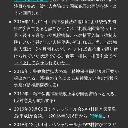
注目を集め、被告人弁論にて国家犯罪の実態を述べよ
うと画策した）
2016年11月01日：精神福祉法の濫用により統合失調
症の妄言であると診断が下され〝札幌花園病院へ１ヶ
月・後４ヶ月を市立札幌病院〟への措置入院（強制入
院）という甚だしい人権侵害が行われる。
尚、当該強
制入院は、5ヶ月間もの間、ベッドに5点拘束で縛り付
けられていた状況である。食事・排尿・排便も全てベ
ッド上にてさせられていた。
2016年：警察権益拡大の為、精神保健福祉法改正案が
提出される。(警察の介入による精神障がい者の情報収
集及び監視網構築法案)
2017年：精神保健福祉法改正案が国会審議へと入る。
(反対意見が噴出する)
2019年03月06日：ペシャワール会の中村哲と天皇皇
后(平成)が会談。（2016年3月6日から〝
3年後
〟）
2019年12月04日：ペシャワール会の中村哲がアフガ