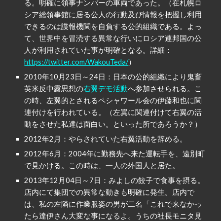
る。明確に領事ナンバーの車両であった。（在札幌ロ
シア総領事館に居る公人の行動及び情報を把握し利用
できるのは諜報機関を自負する公的組織である。よっ
て、世界中を冒涜する異常な行いにロシア連邦国の公
人が利用されていた事が明確となる。詳細：
https://twitter.com/WakouTeda/
）
2010年10月23日～24日：日本の公的組織により鬼畜
英米反中露思想の
右翼デモ活動
へ参加させられる。こ
の時、左翼的とされるペシャワール会の伊藤和也に関
連付けを行われている。（左翼に関連付けて右翼の活
動をさせた私達は面白い。といった所であろうか？）
2012年2月：やらされていた右翼活動を辞める。
2012年6月：2004年に勤務先へ来た運転手を、遠別町
で見かける。この時は、一人の外国人と居た。
2013年12月04日～7日：みよしの餃子で食事を摂る。
店内にて集団での異常な動きも明確に発生。店内で
は、私の左隣に作業服姿の男が二名「これで来なかっ
たら達伊さん大変な事になるよ。うちの社長モニタ見