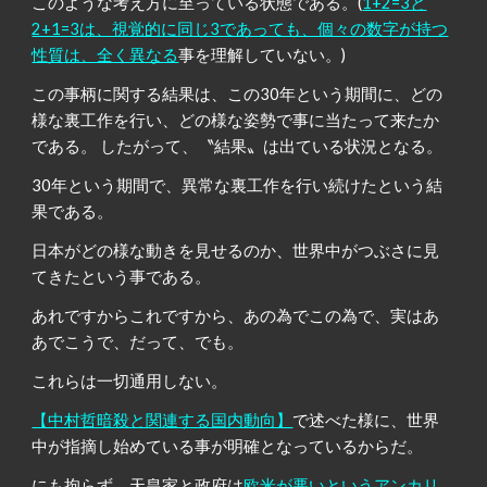
このような考え方に至っている
状態である
。(
1+2=3と
2+1=3は、視覚的に同じ3であっても、個々の数字が持つ
性質は、全く異なる
事を理解していない。)
この事柄に関する結果は、この30年という期間に、どの
様な裏工作を行い、どの様な姿勢で事に当たって来たか
で
ある
。 したがって、
〝
結果
〟
は出て
いる状況となる
。
30年という期間で、異常な裏工作を行い続けたという結
果で
ある
。
日本がどの様な動きを見せるのか、世界中がつぶさに見
てきたという事で
ある
。
あれですからこれですから、あの為でこの為で、実はあ
あでこうで、だって、でも。
これらは一切通用し
ない
。
【中村哲暗殺と関連する国内動向】
で述べた様に、世界
中が指摘し始めている事が明確
となって
いるか
らだ
。
にも拘らず、天皇家と政府は
欧米が悪いというアンカリ