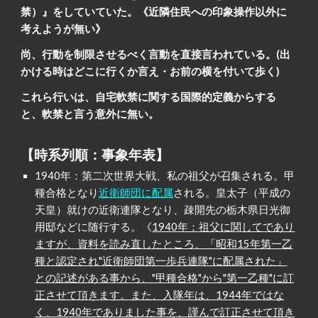
禁）』をしていていた。《近隣住民への印象操作以外に
考えようが無い》
尚、行動を制限させるべく言動を直接言われている。(出
かける時はどこに行くか言え・お前の横を付いて歩く)
これら行いは、自宅軟禁に関する国際的定義からする
と、軟禁と言う意外に無い。
【時系列順：事象年表】
1940年：第二次世界大戦、私の祖父が召集される。甲
種合格となり
近衛師団に配属
される。皇太子（平成の
天皇）就けの近衛連隊となり、疎開先の栃木県日光御
用邸などに随行する。《
1940年：祖父に関してであり
ますが、資料を読み直したところ、「昭和15年第一乙
種と認定され"近衛師団第一歩兵連隊"に配属された」
との記述がある事から、"甲種合格"から"第一乙種"に訂
正させて頂きます。また、入隊年は、1944年ではな
く、1940年でありました事を、謹んで訂正させて頂き