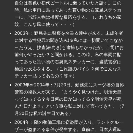
自分は黄色い初代ビートルに乗っていたと話す。この
時、私の車両に貼ってあった貰い物の右翼風ステッカ
ーに、当該人物は極度な反応をする。（これうちの家
紋、こんな風に使って・・・）
2003年：勤務先に警察を名乗る連中が来る。未成年者
に対する性犯罪の聞き込み)※私には一切聞いてこなか
ったうえ、捜査(表向き)も逮捕もなかったが、上司にお
前何かやったか？と聞かれる。この時、私の車両に貼
ってあった貰い物の右翼風ステッカーに、当該警察は
極度な反応をする。（これ誰のバイク？何でこんなス
テッカー貼ってあるの？等々）
2003年or2004年：7月30日、勤務先にスーツ姿の自称
警察の複数人が来て、『ようやく見つけた。明治天皇
って知ってる？今日何の日か知ってる？明治天皇が死
んだ日だよ？』という事を私に対して言ってきた。（7
月30日は私の誕生日である）
2004年：隣の整備工場に窃盗団が入り、ランドクルー
ザーが盗まれる事件が発生する。直前に、日本人運転