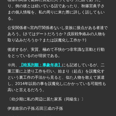
り、例の彼とは続いている話であったり、秋篠宮眞子さ
まの個人情報を、私の周りに来た際に詳しく話してもい
る。
公安関係者≒宮内庁関係者ないし皇族に接点がある者達で
あろう。
(さてはデートだろうか？戊辰戦争絡みの人物を
取り込みだろうか？または誤魔化し工作か？)
後述するが、実質、極めて不快かつ非常識な言動と行動
をとっているのが現状である。
※尚、
【時系列順：事象年表】
にも記述しているが、二
重三重に上塗り工作を行い、始まり（起点）を誤魔化す
という裏工作の手法から見ると、似た人物を敢えて派遣
し、2014年以前の事を誤魔化しにかかっている可能性も
高いと言えるだろう。
〔幼少期に私の周辺に居た家系（同級生）〕
伊達政宗の子孫;石田三成の子孫