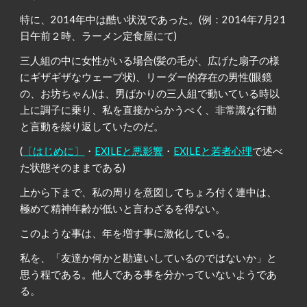
特に、2014年中は酷い状況であった。(例：2014年7月21
日午前２時、ラーメン定食屋にて)
三人組の中に女性がいる場合(髪の毛が、広げた扇子の様
にギザギザなウェーブ状)、リーダー的存在の男性(眼鏡
の、お坊ちゃん)は、男ばかりの三人組で動いている時以
上に調子に乗り、私を直接からかうべく、非常識な行動
と言動を繰り返していたのだ。
(
〔はじめに〕
・
EXILEと悪影響
・
EXILEと若者心理
で述べ
た状態そのままである)
上から下まで、私の周りを意図してちょろ付く連中は、
極めて精神年齢が低いと言わざるを得ない。
このような事は、年を増す事に激化している。
私を、「友達か何かと勘違いしているのではないか」と
思う程である。他人である事を分かっていないようであ
る。