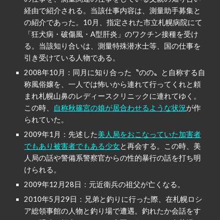
経由で紹介される。当該仕事内容は、測量助手募集と
の紹介であった。10月、指定された市立札幌病院にて
「狂犬病・破傷風・A型肝炎」のワクチン接種を受け
る。当該知り合いは、測量特殊潜水士等、国の仕事を
引き受けている人物である。
2008年10月：同月に知り合った〝のの〟と自称する自
称風俗嬢を、一人では怖いから連れて行ってくれと頼
まれ札幌山鼻のレディースクリニックに連れてゆく。
この時、
自称秋篠宮の娘が居合わせるような状況
が作
られていた。
2009年1月：先述した
美人局をおこなっていた加害者
でもあり被害者でもある少女
と再会する。この時、美
人局の話や警備系警察官からの性的暴行の話を打ち明
けられる。
2009年12月28日：元近衛兵の祖父が亡くなる。
2010年5月29日：兄弟と釣りに行った際、在札幌ロシ
ア総領事館の人物と釣り場で遭遇。釣れたか会話をす