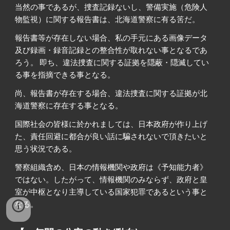
当然の事であるが、捜査記録ないし、警備実施（危険人
物監視）に関する報告書は、北海道警察に有る筈だ。
報告書等が存在しない場合、私の手元にある画像データ
及び録画・録音記録との整合性が取れない事となるであ
ろう。 即ち、違法捜査に関する証拠を隠蔽・隠滅してい
る事を指摘できる事となる。
尚、報告書が存在する場合、違法捜査に関する証拠が北
海道警察に存在する事となる。
国際社会の皆様に於かれましては、日本政府が作り上げ
た、責任回避に都合が良い話に騙されないで頂きたいと
思う状況である。
警察組織含め、日本の情報機関や政府は《予知能力者》
ではない。したがって、情報機関のみならず、政府と皇
室が中枢となり主導している国家犯罪であるという事と
なる。